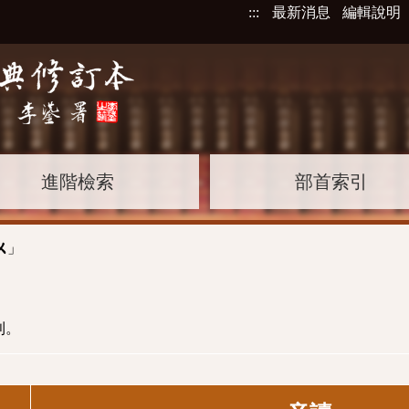
:::
最新消息
編輯說明
進階檢索
部首索引
」
ㄨ
則。