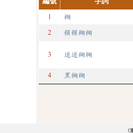
編號
字詞
1
糊
2
糢糢糊糊
3
迷迷糊糊
4
黑糊糊
《