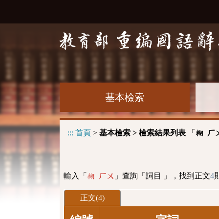
基本檢索
:::
首頁
>
基本檢索 > 檢索結果列表
「
糊 ㄏ
輸入「
」查詢「詞目 」，找到正文
4
糊 ㄏㄨ
正文(4)