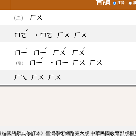
音讀
注音
ㄏㄨ
ˊ
ㄇㄛ
˙ㄇㄛ
ㄏㄨ
ㄏㄨ
ˊ
ˊ
ˊ
ˊ
ㄇㄧ
ㄇㄧ
ㄏㄨ
ㄏㄨ
ˊ
ㄇㄧ
˙ㄇㄧ
ㄏㄨ
ㄏㄨ
(變)
ㄏㄟ
ㄏㄨ
ㄏㄨ
重編國語辭典修訂本》臺灣學術網路第六版
中華民國教育部版權