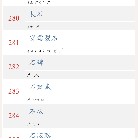
ˋ
ˊ
ㄔㄤ
ㄏㄨㄚ
ㄕ
長石
280
ˊ
ˊ
ㄔㄤ
ㄕ
穿雲裂石
281
ˊ
ˋ
ˊ
ㄔㄨㄢ
ㄩㄣ
ㄌㄧㄝ
ㄕ
石碑
282
ˊ
ㄕ
ㄅㄟ
石斑魚
283
ˊ
ˊ
ㄕ
ㄅㄢ
ㄩ
石版
284
ˊ
ˇ
ㄕ
ㄅㄢ
石版路