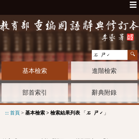
☰
基本檢索
進階檢索
部首索引
辭典附錄
:::
首頁
>
基本檢索 > 檢索結果列表
「
」
石 ㄕˊ