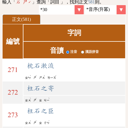
輸入「
」查詢「詞目 」，找到正文
581
則。
石 ㄕˊ
正文(581)
字詞
編號
音讀
注音
漢語拼音
枕石漱流
271
ˋ
ˊ
ˋ
ˊ
ㄓㄣ
ㄕ
ㄕㄨ
ㄌㄧㄡ
柱石之寄
272
ˋ
ˊ
ˋ
ㄓㄨ
ㄕ
ㄓ
ㄐㄧ
柱石之臣
273
ˋ
ˊ
ˊ
ㄓㄨ
ㄕ
ㄓ
ㄔㄣ