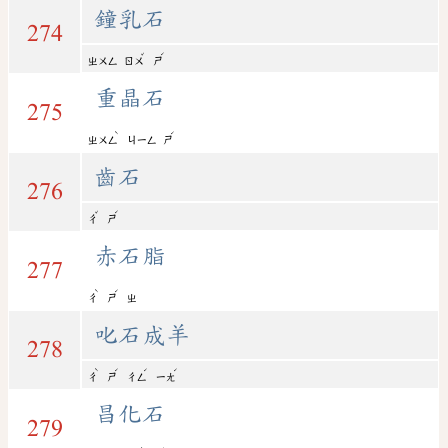
鐘乳石
274
ˇ
ˊ
ㄓㄨㄥ
ㄖㄨ
ㄕ
重晶石
275
ˋ
ˊ
ㄓㄨㄥ
ㄐㄧㄥ
ㄕ
齒石
276
ˇ
ˊ
ㄔ
ㄕ
赤石脂
277
ˋ
ˊ
ㄔ
ㄕ
ㄓ
叱石成羊
278
ˋ
ˊ
ˊ
ˊ
ㄔ
ㄕ
ㄔㄥ
ㄧㄤ
昌化石
279