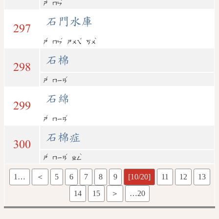
ㄕ
ㄇㄣ
石門水庫
297
ˊ
ˊ
ˇ
ˋ
ㄕ
ㄇㄣ
ㄕㄨㄟ
ㄎㄨ
石棉
298
ˊ
ˊ
ㄕ
ㄇㄧㄢ
石綿
299
ˊ
ˊ
ㄕ
ㄇㄧㄢ
石棉症
300
ˊ
ˊ
ˋ
ㄕ
ㄇㄧㄢ
ㄓㄥ
1…
＜
5
6
7
8
9
[10/20]
11
12
13
14
15
＞
…20