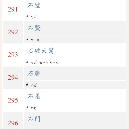
石壁
291
ˊ
ˋ
ㄕ
ㄅㄧ
石鱉
292
ˊ
ㄕ
ㄅㄧㄝ
石破天驚
293
ˊ
ˋ
ㄕ
ㄆㄛ
ㄊㄧㄢ
ㄐㄧㄥ
石磨
294
ˊ
ˋ
ㄕ
ㄇㄛ
石墨
295
ˊ
ˋ
ㄕ
ㄇㄛ
石門
296
ˊ
ˊ