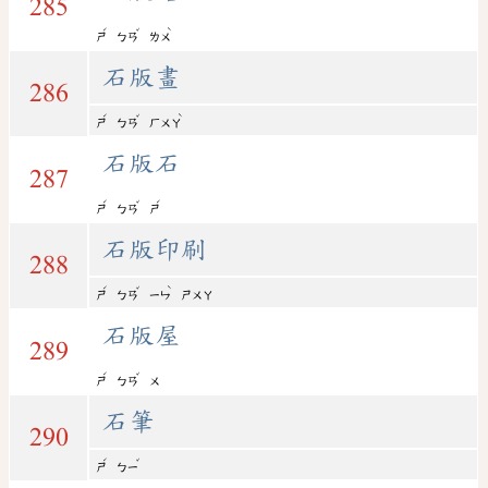
285
ˊ
ˇ
ˋ
ㄕ
ㄅㄢ
ㄌㄨ
石版畫
286
ˊ
ˇ
ˋ
ㄕ
ㄅㄢ
ㄏㄨㄚ
石版石
287
ˊ
ˇ
ˊ
ㄕ
ㄅㄢ
ㄕ
石版印刷
288
ˊ
ˇ
ˋ
ㄕ
ㄅㄢ
ㄧㄣ
ㄕㄨㄚ
石版屋
289
ˊ
ˇ
ㄕ
ㄅㄢ
ㄨ
石筆
290
ˊ
ˇ
ㄕ
ㄅㄧ