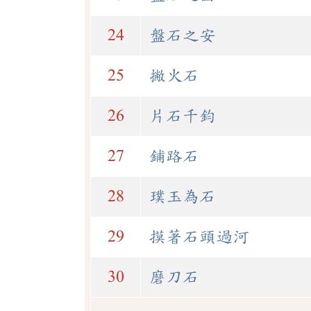
24
盤石之安
25
撇火石
26
片石千鈞
27
鋪路石
28
璞玉為石
29
摸著石頭過河
30
磨刀石