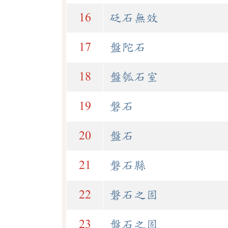
16
砭石無效
17
盤陀石
18
盤瓠石室
19
磐石
20
盤石
21
磐石縣
22
磐石之固
23
盤石之固