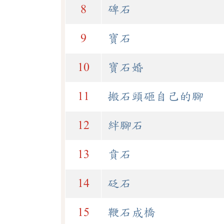
8
碑石
9
寶石
10
寶石婚
11
搬石頭砸自己的腳
12
絆腳石
13
賁石
14
砭石
15
鞭石成橋