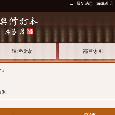
:::
最新消息
編輯說明
進階檢索
部首索引
」
ˊ
1
則。