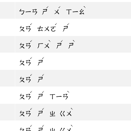
ˊ
ˊ
ˋ
ㄅㄧㄢ
ㄕ
ㄨ
ㄒㄧㄠ
ˊ
ˊ
ˊ
ㄆㄢ
ㄊㄨㄛ
ㄕ
ˊ
ˋ
ˊ
ˋ
ㄆㄢ
ㄏㄨ
ㄕ
ㄕ
ˊ
ˊ
ㄆㄢ
ㄕ
ˊ
ˊ
ㄆㄢ
ㄕ
ˊ
ˊ
ˋ
ㄆㄢ
ㄕ
ㄒㄧㄢ
ˊ
ˊ
ˋ
ㄆㄢ
ㄕ
ㄓ
ㄍㄨ
ˊ
ˊ
ˋ
ㄆㄢ
ㄕ
ㄓ
ㄍㄨ