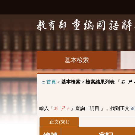
基本檢索
:::
首頁
>
基本檢索 > 檢索結果列表
「
石 ㄕ
輸入「
」查詢「詞目 」，找到正文
58
石 ㄕˊ
正文(581)