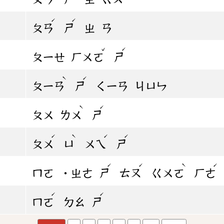
ˊ
ˊ
ㄆㄢ
ㄕ
ㄓ
ㄢ
ˇ
ˊ
ㄆㄧㄝ
ㄏㄨㄛ
ㄕ
ˋ
ˊ
ㄆㄧㄢ
ㄕ
ㄑㄧㄢ
ㄐㄩㄣ
ˋ
ˊ
ㄆㄨ
ㄌㄨ
ㄕ
ˊ
ˋ
ˊ
ˊ
ㄆㄨ
ㄩ
ㄨㄟ
ㄕ
ˊ
ˊ
ˋ
ˊ
ㄇㄛ
˙ㄓㄜ
ㄕ
ㄊㄡ
ㄍㄨㄛ
ㄏㄜ
ˊ
ˊ
ㄇㄛ
ㄉㄠ
ㄕ