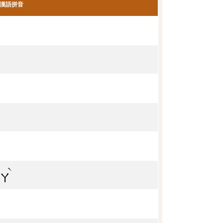
漢語拼音
ˋ
ㄚ