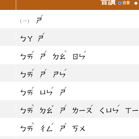
音讀
注音
ˊ
ㄕ
ˊ
ㄅㄚ
ㄕ
ˊ
ˊ
ˋ
ˊ
ㄅㄞ
ㄕ
ㄉㄠ
ㄖㄣ
ˊ
ˊ
ˊ
ㄅㄞ
ㄕ
ㄕㄣ
ˊ
ˊ
ˊ
ㄅㄞ
ㄩㄣ
ㄕ
ˋ
ˇ
ˊ
ˊ
ˊ
ㄅㄞ
ㄉㄠ
ㄕ
ㄌㄧㄡ
ㄑㄩㄣ
ㄒㄧ
ˋ
ˊ
ˊ
ㄅㄞ
ㄔㄥ
ㄕ
ㄎㄨ