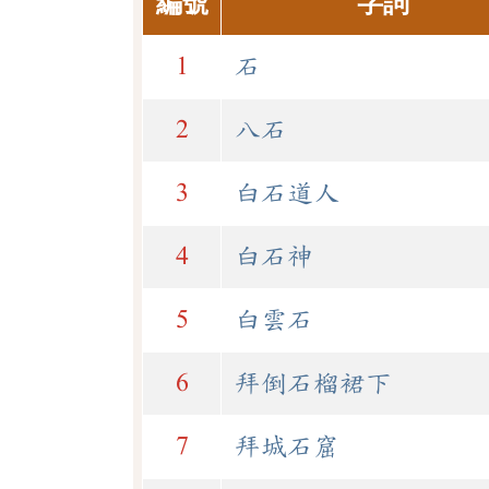
編號
字詞
1
石
2
八石
3
白石道人
4
白石神
5
白雲石
6
拜倒石榴裙下
7
拜城石窟