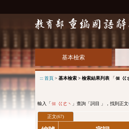
基本檢索
:::
首頁
>
基本檢索 > 檢索結果列表
「
個 ㄍ
輸入「
」查詢「詞目 」，找到正文
個 ㄍㄜˋ
正文(67)