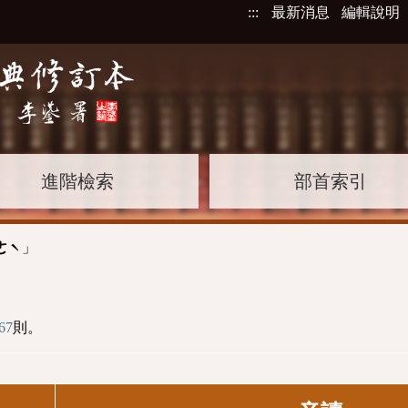
:::
最新消息
編輯說明
進階檢索
部首索引
」
ㄜˋ
67
則。