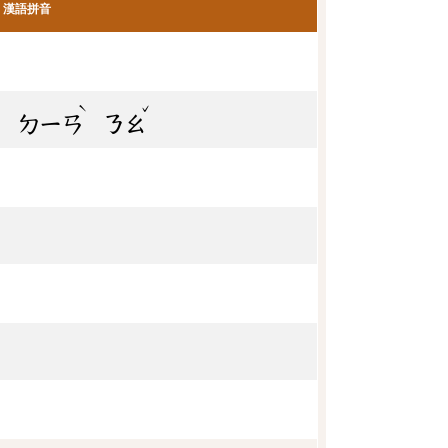
漢語拼音
ˊ
ˋ
ˇ
ㄉㄧㄢ
ㄋㄠ