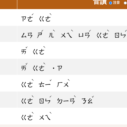
音讀
注音
ˊ
ˋ
ㄗㄜ
ㄍㄜ
ˊ
ˋ
ˋ
ˊ
ˋ
ㄙㄢ
ㄕ
ㄦ
ㄨㄟ
ㄩㄢ
ㄍㄜ
ㄖㄣ
ˇ
ˋ
ㄞ
ㄍㄜ
ˇ
ˋ
ㄞ
ㄍㄜ
˙ㄗ
ˋ
ˇ
ˋ
ㄍㄜ
ㄊㄧ
ㄏㄨ
ˋ
ˊ
ˋ
ˇ
ㄍㄜ
ㄖㄣ
ㄉㄧㄢ
ㄋㄠ
ˋ
ˋ
ㄍㄜ
ㄨㄟ