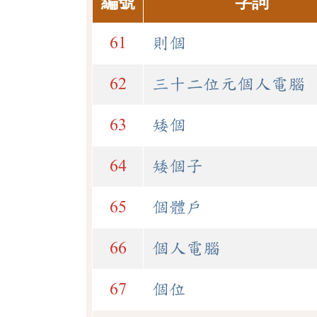
編號
字詞
61
則個
62
三十二位元個人電腦
63
矮個
64
矮個子
65
個體戶
66
個人電腦
67
個位