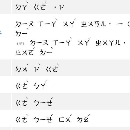
ˋ
ˋ
ㄉㄚ
ㄍㄜ
˙ㄗ
ˋ
ˇ
，
ㄉㄧㄡ
ㄒㄧㄚ
ㄨㄚ
ㄓㄨㄢㄦ
ㄧ
ˋ
要
ㄉㄧ
ˋ
ˇ
ㄉㄧㄡ
ㄒㄧㄚ
ㄨㄚ
ㄓㄨㄚㄦ
(變)
ˊ
ˋ
ㄓㄨㄛ
ㄉㄧ
ˊ
ˋ
ˋ
ㄉㄨ
ㄗ
ㄍㄜ
ˋ
ˇ
ㄍㄜ
ㄅㄚ
ˋ
ˊ
ㄍㄜ
ㄅㄧㄝ
ˋ
ˊ
ˇ
ˇ
ㄍㄜ
ㄅㄧㄝ
ㄈㄨ
ㄉㄠ