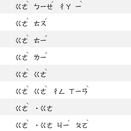
ˋ
ˊ
ˋ
ㄍㄜ
ㄅㄧㄝ
ㄔㄚ
ㄧ
ˋ
ˊ
ㄍㄜ
ㄊㄡ
ˋ
ˇ
ㄍㄜ
ㄊㄧ
ˋ
ˇ
ㄍㄜ
ㄌㄧ
ˋ
ˋ
ㄍㄜ
ㄍㄜ
ˋ
ˋ
ˋ
ㄍㄜ
ㄍㄜ
ㄔㄥ
ㄒㄧㄢ
ˋ
ㄍㄜ
˙ㄍㄜ
ˋ
ˊ
ˋ
ㄍㄜ
˙ㄍㄜ
ㄐㄧ
ㄆㄛ