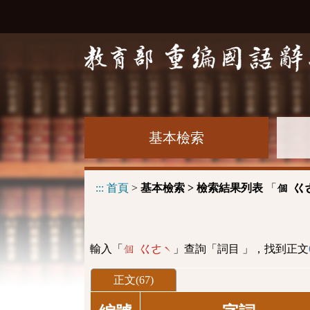
基本檢索
:::
首頁
>
基本檢索 > 檢索結果列表
「
個 ㄍ
輸入「
」查詢「詞目 」，找到正文
個 ㄍㄜˋ
正文(67)