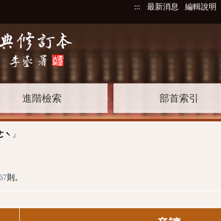
:::
最新消息
編輯說明
進階檢索
部首索引
」
ㄜˋ
67
則。