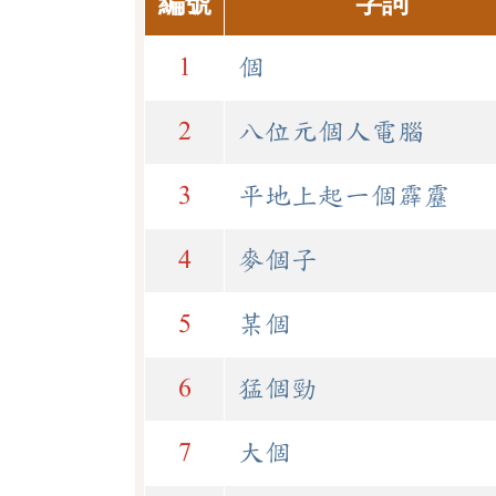
編號
字詞
1
個
2
八位元個人電腦
3
平地上起一個霹靂
4
麥個子
5
某個
6
猛個勁
7
大個