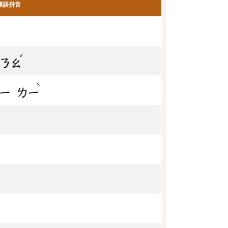
漢語拼音
ˇ
ㄋㄠ
ˋ
ㄧ
ㄌㄧ