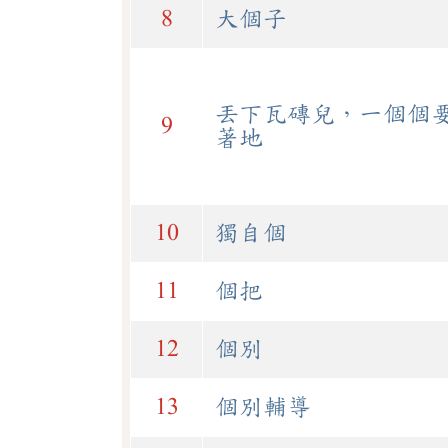
8
大個子
丟下瓦磚兒，一個個
9
著地
10
獨自個
11
個把
12
個別
13
個別輔導