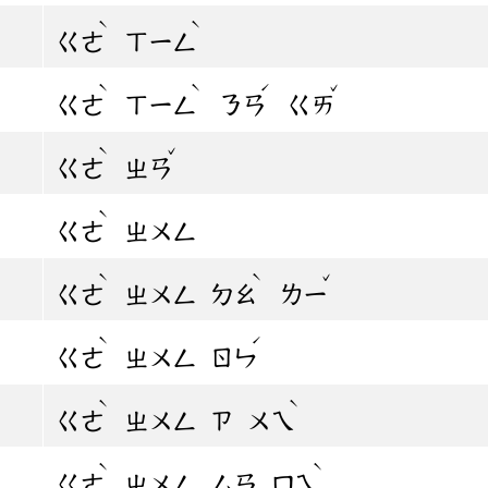
ˋ
ˋ
ㄍㄜ
ㄒㄧㄥ
ˋ
ˋ
ˊ
ˇ
ㄍㄜ
ㄒㄧㄥ
ㄋㄢ
ㄍㄞ
ˋ
ˇ
ㄍㄜ
ㄓㄢ
ˋ
ㄍㄜ
ㄓㄨㄥ
ˋ
ˋ
ˇ
ㄍㄜ
ㄓㄨㄥ
ㄉㄠ
ㄌㄧ
ˋ
ˊ
ㄍㄜ
ㄓㄨㄥ
ㄖㄣ
ˋ
ˋ
ㄍㄜ
ㄓㄨㄥ
ㄗ
ㄨㄟ
ˋ
ˋ
ㄍㄜ
ㄓㄨㄥ
ㄙㄢ
ㄇㄟ