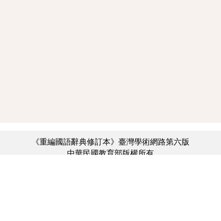
《重編國語辭典修訂本》臺灣學術網路第六版
中華民國教育部版權所有
:::
個資法及隱私聲明
|
辭典公眾授權網
|
意見交流
|
網網相連