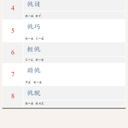
佻㒓
4
ˋ
ㄊㄧㄠ
ㄊㄚ
佻巧
5
ˇ
ㄊㄧㄠ
ㄑㄧㄠ
輕佻
6
ㄑㄧㄥ
ㄊㄧㄠ
躁佻
7
ˋ
ㄗㄠ
ㄊㄧㄠ
佻脫
8
ㄊㄧㄠ
ㄊㄨㄛ