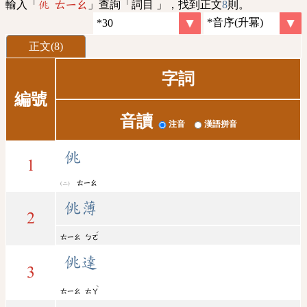
輸入「
」查詢「詞目 」，找到正文
8
則。
佻 ㄊㄧㄠ
正文(8)
字詞
編號
音讀
注音
漢語拼音
佻
1
ㄊㄧㄠ
佻薄
2
ˊ
ㄊㄧㄠ
ㄅㄛ
佻達
3
ˋ
ㄊㄧㄠ
ㄊㄚ