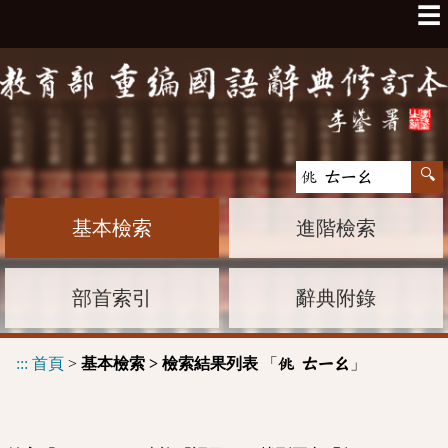
☰
基本檢索
進階檢索
部首索引
辭典附錄
:::
首頁
>
基本檢索 > 檢索結果列表
「
」
佻 ㄊㄧㄠ