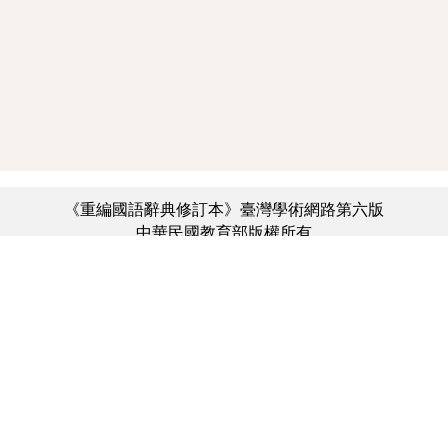
《重編國語辭典修訂本》臺灣學術網路第六版
中華民國教育部版權所有
:::
個資法及隱私聲明
|
辭典公眾授權網
|
意見交流
|
網網相連
三峽總院區地址：新北市三峽區三樹路2號、
︿
臺北院區地址：臺北市大安區和平東路一段179號、
臺中院區地址：臺中市豐原區師範街67號
電話總機：(02)7740-7890、
傳真：(02)7740-7064、
TANet VoIP：9009-7890