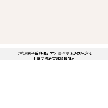
《重編國語辭典修訂本》臺灣學術網路第六版
中華民國教育部版權所有
:::
個資法及隱私聲明
|
辭典公眾授權網
|
意見交流
|
網網相連
三峽總院區地址：新北市三峽區三樹路2號、
︿
臺北院區地址：臺北市大安區和平東路一段179號、
臺中院區地址：臺中市豐原區師範街67號
電話總機：(02)7740-7890、
傳真：(02)7740-7064、
TANet VoIP：9009-7890