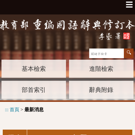
☰
基本檢索
進階檢索
部首索引
辭典附錄
:::
首頁
>
最新消息