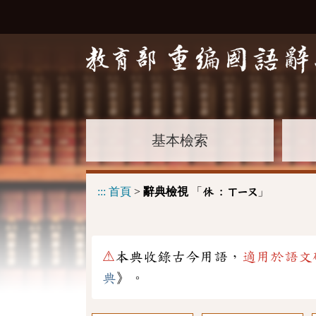
基本檢索
:::
首頁
>
辭典檢視
「
」
休 :
ㄒㄧㄡ
⚠
本典收錄古今用語，
適用於語文
典
》。