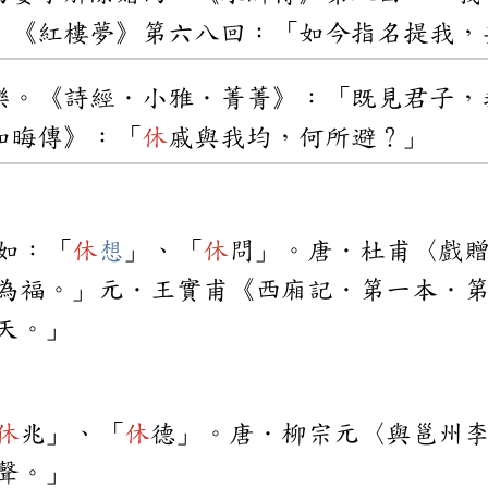
」《紅樓夢》第六八回：「如今指名提我，
樂。《詩經．小雅．菁菁》：「既見君子，
如晦傳》：「
休
戚與我均，何所避？」
如：「
休
想
」、「
休
問」。唐．杜甫〈戲
為福。」元．王實甫《西廂記．第一本．
天。」
休
兆」、「
休
德」。唐．柳宗元〈與邕州
聲。」