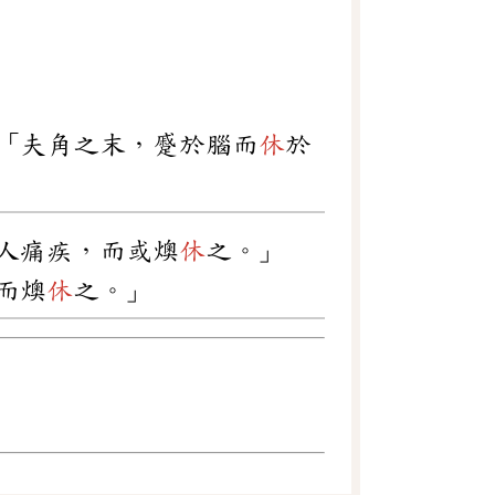
「夫角之末，蹙於腦而
休
於
人痛疾，而或燠
休
之。」
而燠
休
之。」