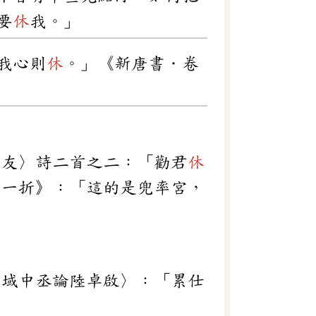
要
休
我。」
我心則
休
。」《新唐書．卷
贈友〉詩二首之二：「勸君
休
第一折》：「這的是兜率宮，
李域中丞論陸卓啟〉：「累仕