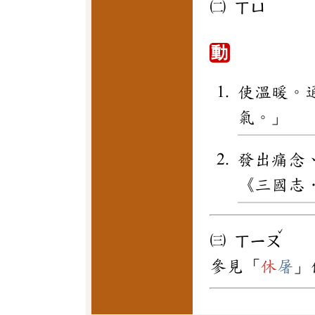
㈡
ㄒㄩ
動
使溫暖。
氣。」
發出痛念
《三國志
ˇ
㈢
ㄒㄧㄡ
參見「
休
屠
」