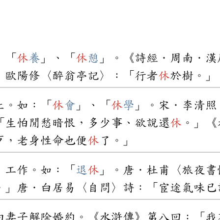
：「
休
養
」、「
休
憩
」。《詩經．周南．漢
．歐陽修〈醉翁亭記〉：「行者
休
於樹。」
止。如：「
休
會
」、「
休
學
」。宋．李清照
「生怕閒愁暗恨，多少事、欲說還
休
。」《
歹，老身性命也便
休
了。」
、工作。如：「
退
休
」。唐．杜甫〈旅夜書
。」唐．白居易〈自問〉詩：「宦途氣味已
向妻子解除婚約。《水滸傳》第八回：「我