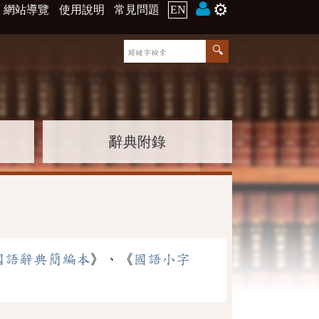
⚙️
網站導覽
使用說明
常見問題
EN
辭典附錄
國語辭典簡編本
》、《
國語小字