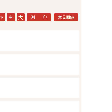
大
中
列 印
意見回饋
小