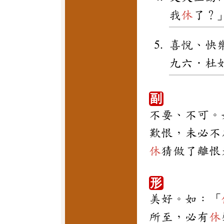
我
休
了？
喜悅、快
九六．杜
副
不要、不可。
歎恨，未必不
休
猜做了離恨
形
美好。如：「
所至，必有
休