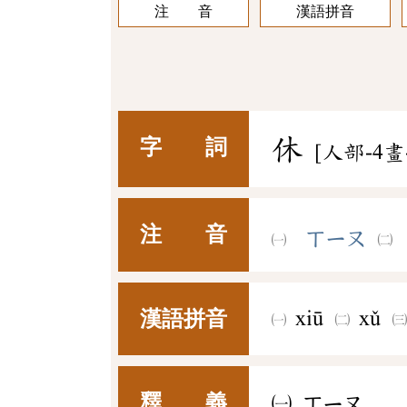
注 音
漢語拼音
休
字 詞
[人部-4畫
注 音
ㄒㄧㄡ
漢語拼音
xiū
xǔ
釋 義
㈠
ㄒㄧㄡ