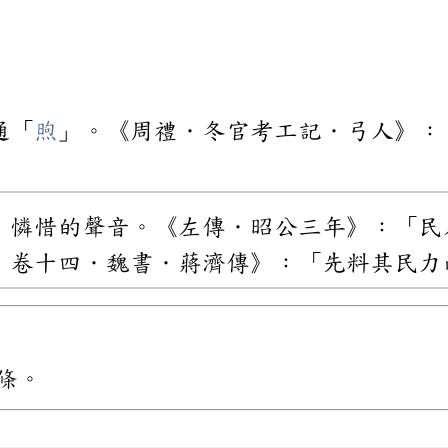
通「
煦
」。《周禮．冬官考工記．弓人》：
、憐惜的聲音。《左傳．昭公三年》：「民
．卷十四．魏書．蔣濟傳》：「先料其民力
條。