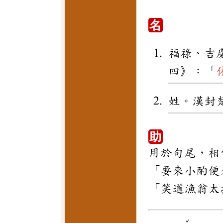
名
福祿、吉
四》：「
姓。漢封
助
用於句尾，相
「要來小酌便
「笑道漁翁太
ˇ