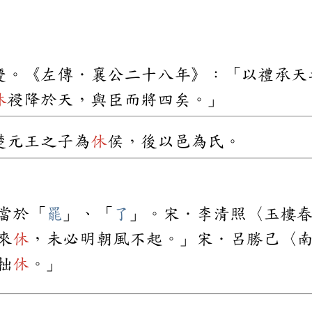
慶。《左傳．襄公二十八年》：「以禮承天
休
祲降於天，與臣而將四矣。」
楚元王之子為
休
侯，後以邑為氏。
當於「
罷
」、「
了
」。宋．李清照〈玉樓
來
休
，未必明朝風不起。」宋．呂勝己〈
拙
休
。」