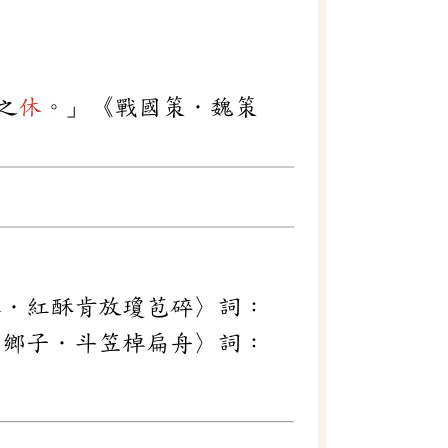
之
休
。」《戰國策．魏策
春．紅酥肯放瓊苞碎〉詞：
南鄉子．斗笠棹扁舟〉詞：