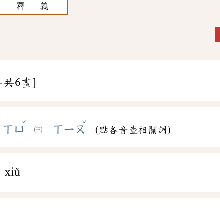
釋 義
-共6畫]
ˇ
ˇ
ㄒㄩ
ㄒㄧㄡ
(點各音查相關詞)
xiǔ