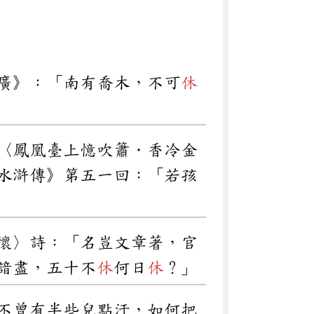
廣》：「南有喬木，不可
休
〈鳳凰臺上憶吹簫．香冷金
水滸傳》第五一回：「若孩
懷〉詩：「名豈文章著，官
諳盡，五十不
休
何日
休
？」
不曾有半些兒點汙，如何把