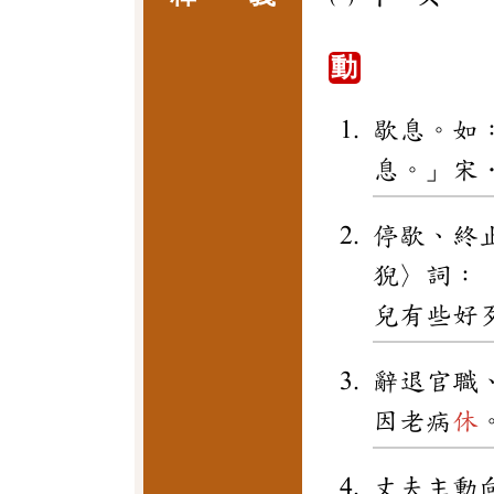
動
歇息。如
息。」宋
停歇、終
猊〉詞：
兒有些好
辭退官職
因老病
休
丈夫主動