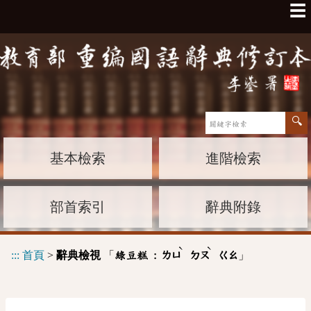
☰
基本檢索
進階檢索
部首索引
辭典附錄
ˋ
ˋ
:::
首頁
>
辭典檢視
「
」
綠豆糕 :
ㄌㄩ
ㄉㄡ
ㄍㄠ