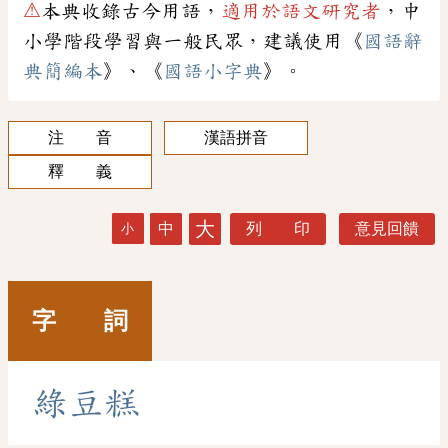
⚠
本典收錄古今用語，
適用於語文研究者
，中
小學階段學習與一般民眾，建議使用《
國語辭
典簡編本
》、《
國語小字典
》。
注 音
漢語拼音
釋 義
大
中
列 印
意見回饋
小
字 詞
綠
豆
糕