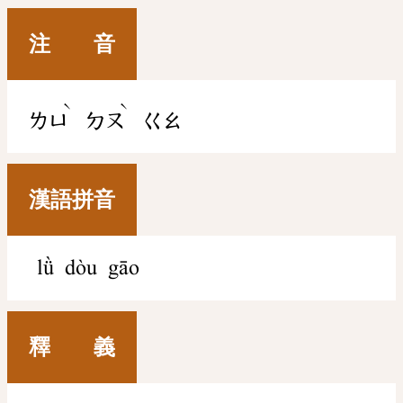
注 音
ˋ
ˋ
ㄌㄩ
ㄉㄡ
ㄍㄠ
漢語拼音
lǜ dòu gāo
釋 義