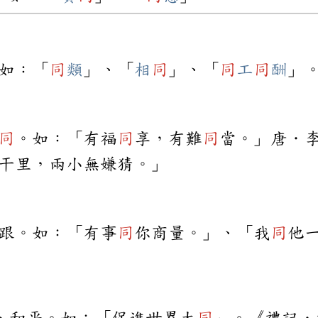
如：「
同
類
」、「
相
同
」、「
同
工
同
酬
」
同
。如：「有福
同
享，有難
同
當。」唐．
干里，兩小無嫌猜。」
跟。如：「有事
同
你商量。」、「我
同
他