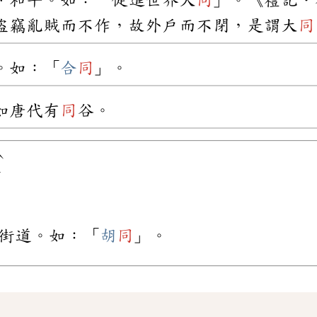
、和平。如：「促進世界大
同
」。《禮記．
盜竊亂賊而不作，故外戶而不閉，是謂大
同
。如：「
合
同
」。
如唐代有
同
谷。
ˋ
ㄥ
街道。如：「
胡
同
」。