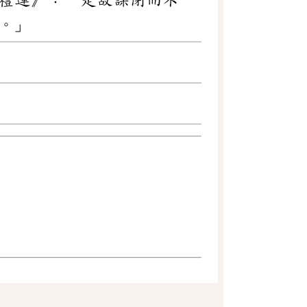
禮運》：「是故謀閉而不
。」