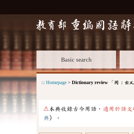
Basic search
:::
Homepage
>
Dictionary review
「
同 :
ㄊㄨ
⚠
本典收錄古今用語，
適用於語文
典
》。