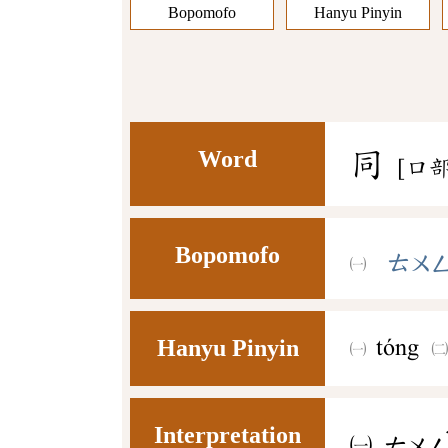
Bopomofo
Hanyu Pinyin
Word
同
[口部
Bopomofo
ㄊㄨ
Hanyu Pinyin
tóng
Interpretation
㈠
ㄊㄨ