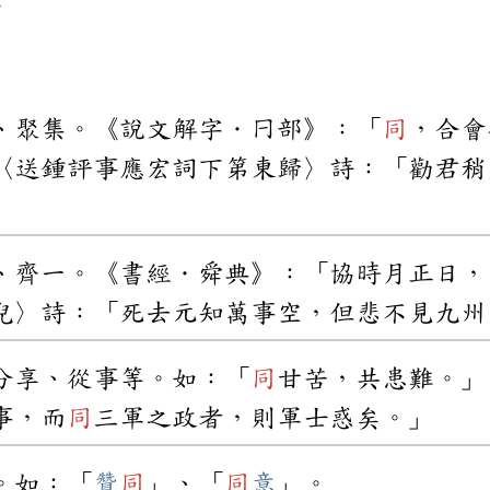
、聚集。《說文解字．𠔼部》：「
同
，合會
〈送鍾評事應宏詞下第東歸〉詩：「勸君稍
」
、齊一。《書經．舜典》：「協時月正日，
兒〉詩：「死去元知萬事空，但悲不見九州
分享、從事等。如：「
同
甘苦，共患難。」
事，而
同
三軍之政者，則軍士惑矣。」
。如：「
贊
同
」、「
同
意
」。