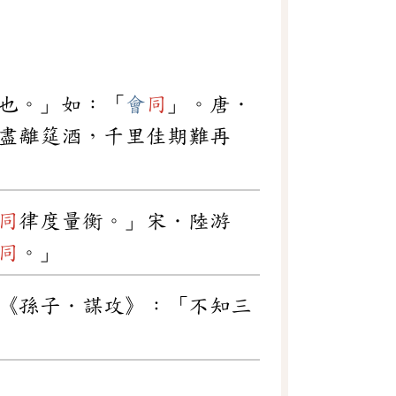
也。」如：「
會
同
」。唐．
盡離筵酒，千里佳期難再
同
律度量衡。」宋．陸游
同
。」
《孫子．謀攻》：「不知三