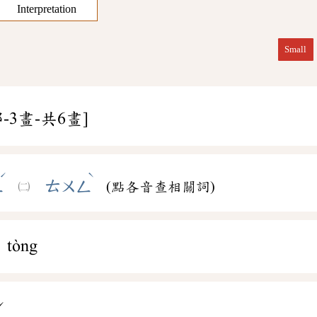
Interpretation
Small
-3畫-共6畫]
ˊ
ˋ
ㄥ
ㄊㄨㄥ
(點各音查相關詞)
tòng
ˊ
ㄥ