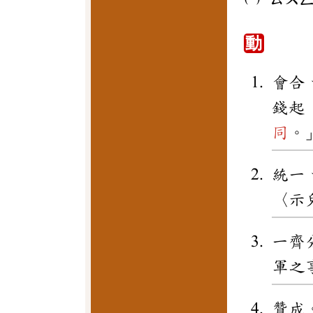
動
會合
錢起
同
。
統一
〈示
一齊
軍之
贊成