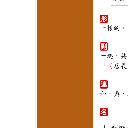
形
一樣的。
副
一起、共
「
同
居長
連
和、與、
名