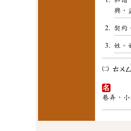
和諧
興，
契約
姓。
㈡
ㄊㄨ
名
巷弄、小