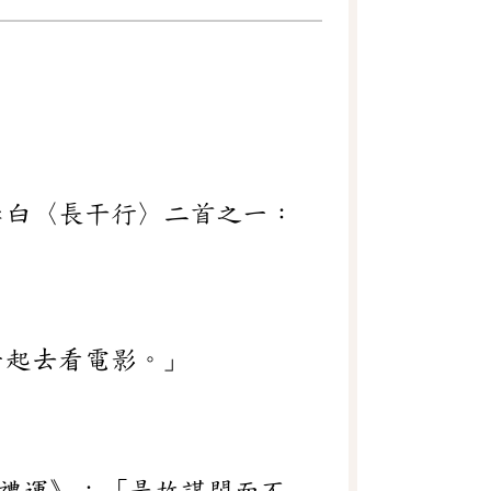
。
李白〈長干行〉二首之一：
一起去看電影。」