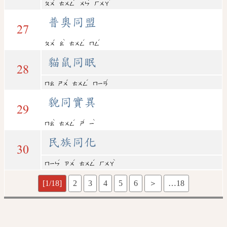
ㄆㄨ
ㄊㄨㄥ
ㄨㄣ
ㄏㄨㄚ
普奧同盟
27
ˇ
ˋ
ˊ
ˊ
ㄆㄨ
ㄠ
ㄊㄨㄥ
ㄇㄥ
貓鼠同眠
28
ˇ
ˊ
ˊ
ㄇㄠ
ㄕㄨ
ㄊㄨㄥ
ㄇㄧㄢ
貌同實異
29
ˋ
ˊ
ˊ
ˋ
ㄇㄠ
ㄊㄨㄥ
ㄕ
ㄧ
民族同化
30
ˊ
ˊ
ˊ
ˋ
ㄇㄧㄣ
ㄗㄨ
ㄊㄨㄥ
ㄏㄨㄚ
[1/18]
2
3
4
5
6
＞
…18