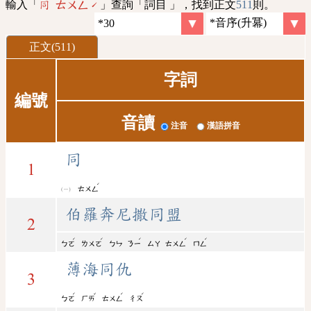
輸入「
」查詢「詞目 」，找到正文
511
則。
同 ㄊㄨㄥˊ
正文(511)
字詞
編號
音讀
注音
漢語拼音
同
1
ˊ
ㄊㄨㄥ
伯羅奔尼撒同盟
2
ˊ
ˊ
ˊ
ˊ
ˊ
ㄅㄛ
ㄌㄨㄛ
ㄅㄣ
ㄋㄧ
ㄙㄚ
ㄊㄨㄥ
ㄇㄥ
薄海同仇
3
ˊ
ˇ
ˊ
ˊ
ㄅㄛ
ㄏㄞ
ㄊㄨㄥ
ㄔㄡ