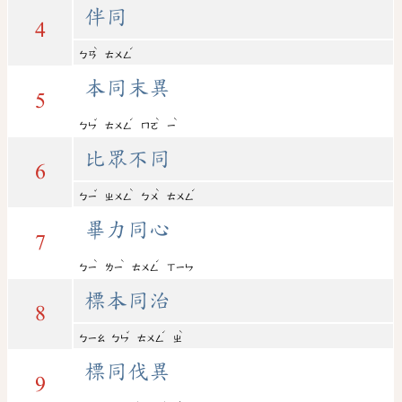
伴同
4
ˋ
ˊ
ㄅㄢ
ㄊㄨㄥ
本同末異
5
ˇ
ˊ
ˋ
ˋ
ㄅㄣ
ㄊㄨㄥ
ㄇㄛ
ㄧ
比眾不同
6
ˇ
ˋ
ˋ
ˊ
ㄅㄧ
ㄓㄨㄥ
ㄅㄨ
ㄊㄨㄥ
畢力同心
7
ˋ
ˋ
ˊ
ㄅㄧ
ㄌㄧ
ㄊㄨㄥ
ㄒㄧㄣ
標本同治
8
ˇ
ˊ
ˋ
ㄅㄧㄠ
ㄅㄣ
ㄊㄨㄥ
ㄓ
標同伐異
9