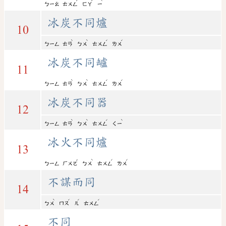
ˊ
ˊ
ˋ
ㄅㄧㄠ
ㄊㄨㄥ
ㄈㄚ
ㄧ
冰炭不同爐
10
ˋ
ˋ
ˊ
ˊ
ㄅㄧㄥ
ㄊㄢ
ㄅㄨ
ㄊㄨㄥ
ㄌㄨ
冰炭不同罏
11
ˋ
ˋ
ˊ
ˊ
ㄅㄧㄥ
ㄊㄢ
ㄅㄨ
ㄊㄨㄥ
ㄌㄨ
冰炭不同器
12
ˋ
ˋ
ˊ
ˋ
ㄅㄧㄥ
ㄊㄢ
ㄅㄨ
ㄊㄨㄥ
ㄑㄧ
冰火不同爐
13
ˇ
ˋ
ˊ
ˊ
ㄅㄧㄥ
ㄏㄨㄛ
ㄅㄨ
ㄊㄨㄥ
ㄌㄨ
不謀而同
14
ˋ
ˊ
ˊ
ˊ
ㄅㄨ
ㄇㄡ
ㄦ
ㄊㄨㄥ
不同