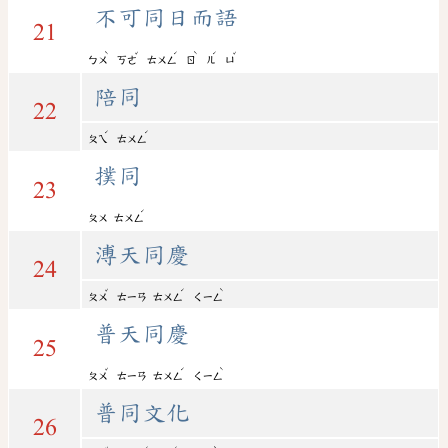
不可同日而語
21
ˋ
ˇ
ˊ
ˋ
ˊ
ˇ
ㄅㄨ
ㄎㄜ
ㄊㄨㄥ
ㄖ
ㄦ
ㄩ
陪同
22
ˊ
ˊ
ㄆㄟ
ㄊㄨㄥ
撲同
23
ˊ
ㄆㄨ
ㄊㄨㄥ
溥天同慶
24
ˇ
ˊ
ˋ
ㄆㄨ
ㄊㄧㄢ
ㄊㄨㄥ
ㄑㄧㄥ
普天同慶
25
ˇ
ˊ
ˋ
ㄆㄨ
ㄊㄧㄢ
ㄊㄨㄥ
ㄑㄧㄥ
普同文化
26
ˇ
ˊ
ˊ
ˋ