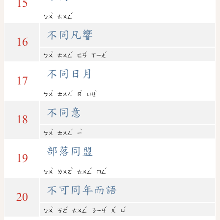
15
ˋ
ˊ
ㄅㄨ
ㄊㄨㄥ
不同凡響
16
ˋ
ˊ
ˊ
ˇ
ㄅㄨ
ㄊㄨㄥ
ㄈㄢ
ㄒㄧㄤ
不同日月
17
ˋ
ˊ
ˋ
ˋ
ㄅㄨ
ㄊㄨㄥ
ㄖ
ㄩㄝ
不同意
18
ˋ
ˊ
ˋ
ㄅㄨ
ㄊㄨㄥ
ㄧ
部落同盟
19
ˋ
ˋ
ˊ
ˊ
ㄅㄨ
ㄌㄨㄛ
ㄊㄨㄥ
ㄇㄥ
不可同年而語
20
ˋ
ˇ
ˊ
ˊ
ˊ
ˇ
ㄅㄨ
ㄎㄜ
ㄊㄨㄥ
ㄋㄧㄢ
ㄦ
ㄩ