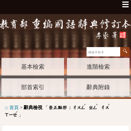
☰
基本檢索
進階檢索
部首索引
辭典附錄
ˊ
ˋ
ˋ
:::
首頁
>
辭典檢視
「
崇正黜邪 :
ㄔㄨㄥ
ㄓㄥ
ㄔㄨ
ˊ
」
ㄒㄧㄝ