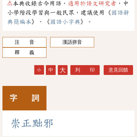
⚠
本典收錄古今用語，
適用於語文研究者
，中
小學階段學習與一般民眾，建議使用《
國語辭
典簡編本
》、《
國語小字典
》。
注 音
漢語拼音
釋 義
大
中
列 印
意見回饋
小
字 詞
崇
正
黜
邪