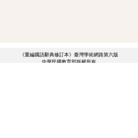
《重編國語辭典修訂本》臺灣學術網路第六版
中華民國教育部版權所有
:::
個資法及隱私聲明
|
辭典公眾授權網
|
意見交流
|
網網相連
三峽總院區地址：新北市三峽區三樹路2號、
︿
臺北院區地址：臺北市大安區和平東路一段179號、
臺中院區地址：臺中市豐原區師範街67號
電話總機：(02)7740-7890、
傳真：(02)7740-7064、
TANet VoIP：9009-7890
線上人數: 2317