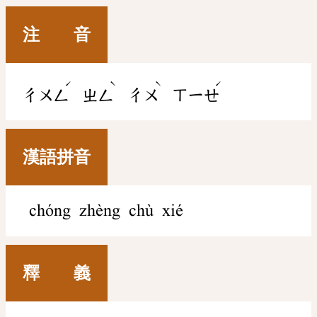
注 音
ˊ
ˋ
ˋ
ˊ
ㄔㄨㄥ
ㄓㄥ
ㄔㄨ
ㄒㄧㄝ
漢語拼音
chóng zhèng chù xié
釋 義