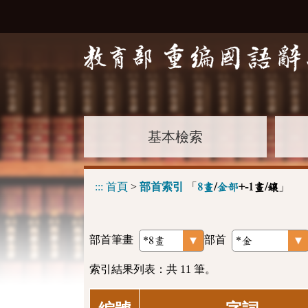
基本檢索
:::
首頁
>
部首索引
「
」
8畫
/
金部
+-1畫/鑲
部首筆畫
部首
索引結果列表：共 11 筆。