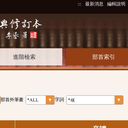
:::
最新消息
編輯說明
進階檢索
部首索引
部首外筆畫
字詞