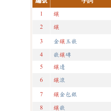
編號
字詞
1
鑲
2
鑲
3
金
鑲
玉嵌
4
嵌
鑲
磚
5
鑲
邊
6
鑲
滾
7
鑲
金包銀
8
鑲
嵌