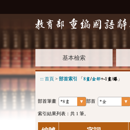
基本檢索
:::
首頁
>
部首索引
「
」
8畫
/
金部
+-1畫/鑤
部首筆畫
部首
索引結果列表：共 1 筆。