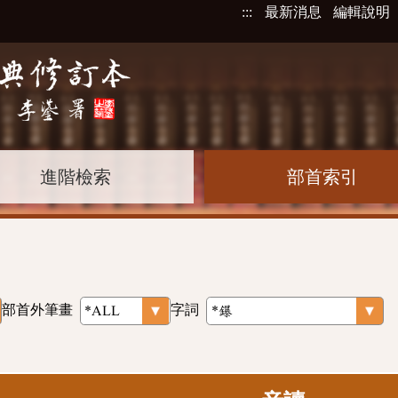
:::
最新消息
編輯說明
進階檢索
部首索引
部首外筆畫
字詞