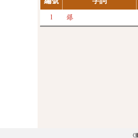
編號
字詞
1
鑤
《