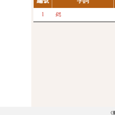
編號
字詞
1
鍶
《