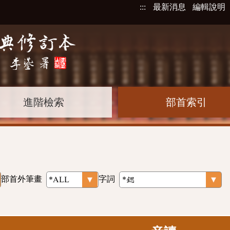
:::
最新消息
編輯說明
進階檢索
部首索引
部首外筆畫
字詞