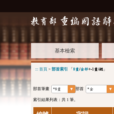
基本檢索
:::
首頁
>
部首索引
「
」
8畫
/
金部
+-1畫/鍶
部首筆畫
部首
索引結果列表：共 1 筆。