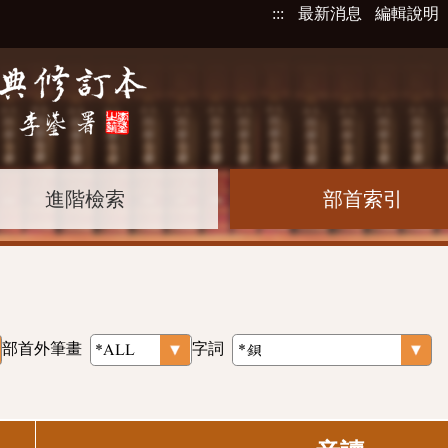
:::
最新消息
編輯說明
進階檢索
部首索引
部首外筆畫
字詞