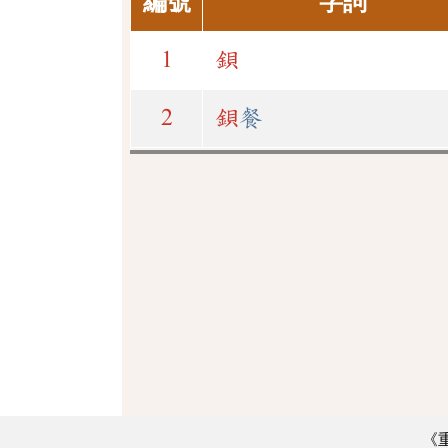
編號
字詞
1
鋇
2
鋇
餐
《