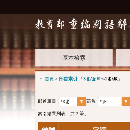
基本檢索
:::
首頁
>
部首索引
「
」
8畫
/
金部
+-1畫/鋇
部首筆畫
部首
索引結果列表：共 2 筆。