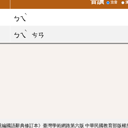
音讀
注音
ˋ
ㄅㄟ
ˋ
ㄅㄟ
ㄘㄢ
重編國語辭典修訂本》臺灣學術網路第六版
中華民國教育部版權