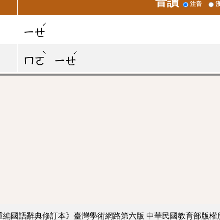
音讀
注音
ˊ
ㄧㄝ
ˋ
ˊ
ㄇㄛ
ㄧㄝ
重編國語辭典修訂本》臺灣學術網路第六版
中華民國教育部版權