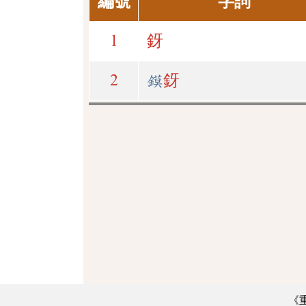
編號
字詞
1
釾
2
鏌
釾
《