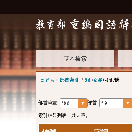
基本檢索
:::
首頁
>
部首索引
「
」
8畫
/
金部
+-1畫/釾
部首筆畫
部首
索引結果列表：共 2 筆。