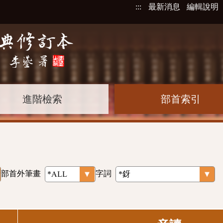
:::
最新消息
編輯說明
進階檢索
部首索引
部首外筆畫
字詞