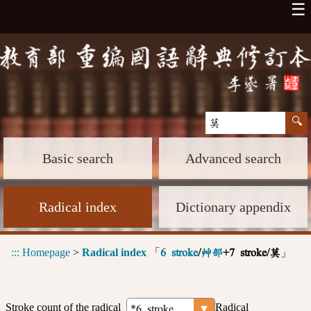
☰
Basic search
Advanced search
Radical index
Dictionary appendix
:::
Homepage
>
Radical index
「
」
6 stroke
/
艸部
+7 stroke/莫
Stroke count of the radical
Radical