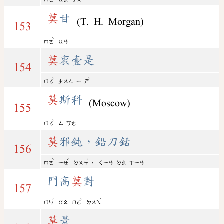
ㄇㄛ
ㄍㄠ
ㄎㄨ
莫
甘
(T. H. Morgan)
153
ˋ
ㄇㄛ
ㄍㄢ
莫
衷壹是
154
ˋ
ˋ
ㄇㄛ
ㄓㄨㄥ
ㄧ
ㄕ
莫
斯科
(Moscow)
155
ˋ
ㄇㄛ
ㄙ
ㄎㄜ
莫
邪鈍，鉛刀銛
156
ˋ
ˊ
ˋ
，
ㄇㄛ
ㄧㄝ
ㄉㄨㄣ
ㄑㄧㄢ
ㄉㄠ
ㄒㄧㄢ
門高
莫
對
157
ˊ
ˋ
ˋ
ㄇㄣ
ㄍㄠ
ㄇㄛ
ㄉㄨㄟ
莫
景