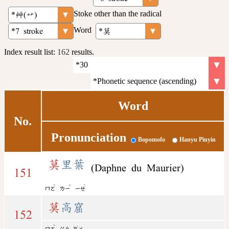
Stoke other than the radical
Word
Index result list:
162
results.
Word
No.
Pronunciation
Bopomofo
Hanyu Pinyin
莫
里葉
(Daphne du Maurier)
151
ˋ
ˇ
ˋ
ㄇㄛ
ㄌㄧ
ㄧㄝ
莫
高窟
152
ˋ