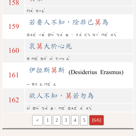
158
ˋ
ˇ
ㄇㄨ
ㄐㄧㄥ
若要人不知，除非己
莫
為
159
ˋ
ˋ
ˊ
ˋ
ˊ
ˇ
ˋ
ˊ
，
ㄖㄨㄛ
ㄧㄠ
ㄖㄣ
ㄅㄨ
ㄓ
ㄔㄨ
ㄈㄟ
ㄐㄧ
ㄇㄛ
ㄨㄟ
哀
莫
大於心死
160
ˋ
ˋ
ˊ
ˇ
ㄞ
ㄇㄛ
ㄉㄚ
ㄩ
ㄒㄧㄣ
ㄙ
伊拉斯
莫
斯
(Desiderius Erasmus)
161
ˋ
ㄧ
ㄌㄚ
ㄙ
ㄇㄛ
ㄙ
欲人不知，
莫
若勿為
162
ˋ
ˊ
ˋ
ˋ
ˋ
ˋ
ˊ
，
ㄩ
ㄖㄣ
ㄅㄨ
ㄓ
ㄇㄛ
ㄖㄨㄛ
ㄨ
ㄨㄟ
＜
1
2
3
4
5
[6/6]