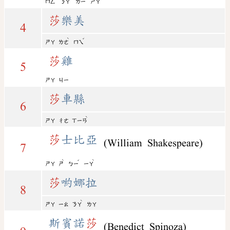
ㄇㄥ
ㄋㄚ
ㄌㄧ
ㄕㄚ
莎
樂美
4
ˋ
ˇ
ㄕㄚ
ㄌㄜ
ㄇㄟ
莎
雞
5
ㄕㄚ
ㄐㄧ
莎
車縣
6
ˋ
ㄕㄚ
ㄔㄜ
ㄒㄧㄢ
莎
士比亞
(William Shakespeare)
7
ˋ
ˇ
ˋ
ㄕㄚ
ㄕ
ㄅㄧ
ㄧㄚ
莎
喲娜拉
8
ˋ
ㄕㄚ
ㄧㄠ
ㄋㄚ
ㄌㄚ
斯賓諾
莎
(Benedict Spinoza)