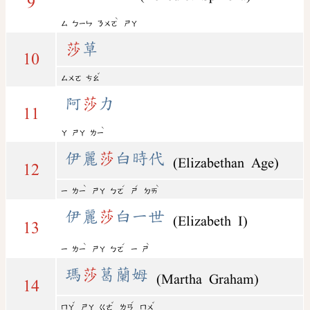
9
ˋ
ㄙ
ㄅㄧㄣ
ㄋㄨㄛ
ㄕㄚ
莎
草
10
ˇ
ㄙㄨㄛ
ㄘㄠ
阿
莎
力
11
ˋ
ㄚ
ㄕㄚ
ㄌㄧ
伊麗
莎
白時代
(Elizabethan Age)
12
ˋ
ˊ
ˊ
ˋ
ㄧ
ㄌㄧ
ㄕㄚ
ㄅㄛ
ㄕ
ㄉㄞ
伊麗
莎
白一世
(Elizabeth I)
13
ˋ
ˊ
ˋ
ㄧ
ㄌㄧ
ㄕㄚ
ㄅㄛ
ㄧ
ㄕ
瑪
莎
葛蘭姆
(Martha Graham)
14
ˇ
ˇ
ˊ
ˇ
ㄇㄚ
ㄕㄚ
ㄍㄜ
ㄌㄢ
ㄇㄨ