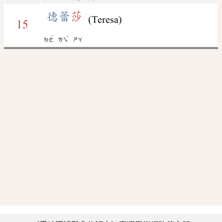
德蕾
莎
(Teresa)
15
ˊ
ˇ
ㄉㄜ
ㄌㄟ
ㄕㄚ