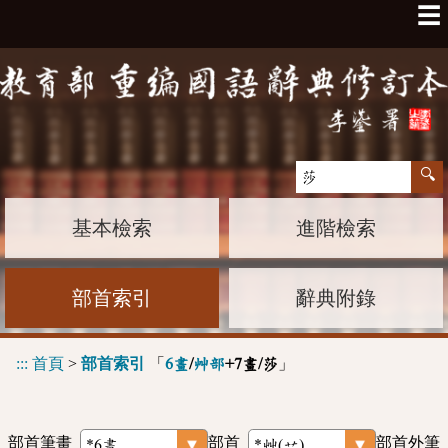
☰
基本檢索
進階檢索
部首索引
辭典附錄
:::
首頁
>
部首索引
「
」
6畫
/
艸部
+7畫/莎
部首筆畫
部首
部首外筆