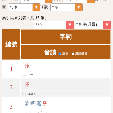
畫
字詞
索引結果列表：共 15 筆。
字詞
編號
音讀
注音
漢語拼音
莎
1
ㄕㄚ
莎
2
ㄙㄨㄛ
蒙娜麗
莎
3
ˊ
ˋ
ˋ