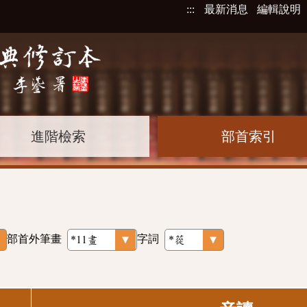
:::
最新消息
編輯說明
進階檢索
部首索引
部首外筆畫
字詞