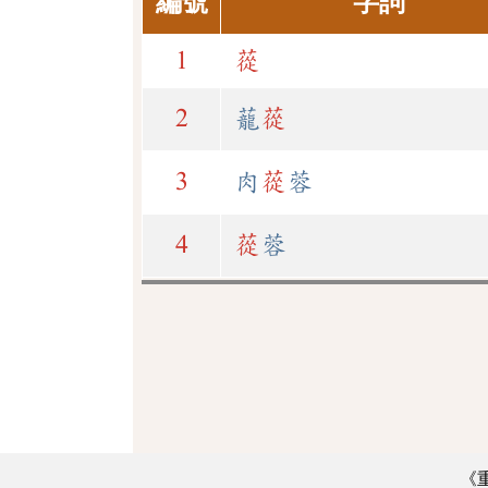
編號
字詞
1
蓯
2
蘢
蓯
3
肉
蓯
蓉
4
蓯
蓉
《