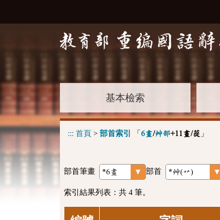
基本檢索
:::
首頁
>
部首索引
「
」
6畫
/
艸部
+11畫/蓯
部首筆畫
部首
索引結果列表：共 4 筆。