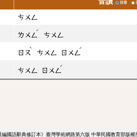
音讀
注音
ㄘㄨㄥ
ˊ
ㄌㄨㄥ
ㄘㄨㄥ
ˋ
ˊ
ㄖㄡ
ㄘㄨㄥ
ㄖㄨㄥ
ˊ
ㄘㄨㄥ
ㄖㄨㄥ
重編國語辭典修訂本》臺灣學術網路第六版
中華民國教育部版權