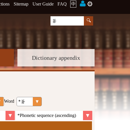
⚙️
ctions
Sitemap
User Guide
FAQ
中
Dictionary appendix
Word