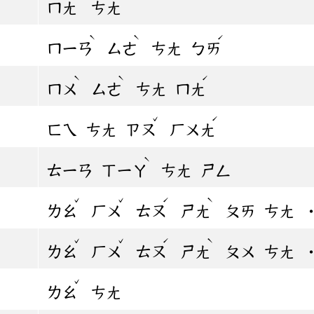
ㄇㄤ
ㄘㄤ
ˋ
ˋ
ˊ
ㄇㄧㄢ
ㄙㄜ
ㄘㄤ
ㄅㄞ
ˋ
ˋ
ˊ
ㄇㄨ
ㄙㄜ
ㄘㄤ
ㄇㄤ
ˇ
ˊ
ㄈㄟ
ㄘㄤ
ㄗㄡ
ㄏㄨㄤ
ˋ
ㄊㄧㄢ
ㄒㄧㄚ
ㄘㄤ
ㄕㄥ
ˇ
ˇ
ˊ
ˋ
ㄌㄠ
ㄏㄨ
ㄊㄡ
ㄕㄤ
ㄆㄞ
ㄘㄤ
ˇ
ˇ
ˊ
ˋ
ㄌㄠ
ㄏㄨ
ㄊㄡ
ㄕㄤ
ㄆㄨ
ㄘㄤ
ˇ
ㄌㄠ
ㄘㄤ