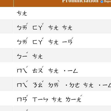
Pronunciation
Bopo
ㄘㄤ
ˊ
ˇ
ㄅㄞ
ㄈㄚ
ㄘㄤ
ㄘㄤ
ˊ
ˇ
ˊ
ㄅㄞ
ㄈㄚ
ㄘㄤ
ㄧㄢ
ˇ
ㄅㄧ
ㄘㄤ
ˊ
ˊ
ㄇㄟ
ㄊㄡ
ㄘㄤ
˙ㄧㄥ
ˊ
ˇ
ˋ
ㄇㄟ
ㄋㄠ
ㄉㄞ
˙ㄉㄜ
ㄘㄤ
˙ㄧ
ˇ
ˊ
ㄇㄢ
ㄒㄧㄣ
ㄘㄤ
ㄌㄧㄤ
ˇ