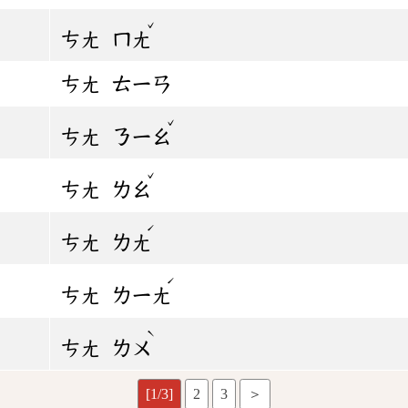
ˇ
ㄘㄤ
ㄇㄤ
ㄘㄤ
ㄊㄧㄢ
ˇ
ㄘㄤ
ㄋㄧㄠ
ˇ
ㄘㄤ
ㄌㄠ
ˊ
ㄘㄤ
ㄌㄤ
ˊ
ㄘㄤ
ㄌㄧㄤ
ˋ
ㄘㄤ
ㄌㄨ
[1/3]
2
3
＞