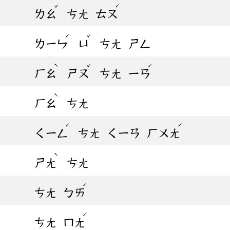
ˇ
ˊ
ㄌㄠ
ㄘㄤ
ㄊㄡ
ˊ
ˇ
ㄌㄧㄣ
ㄩ
ㄘㄤ
ㄕㄥ
ˋ
ˇ
ˊ
ㄏㄠ
ㄕㄡ
ㄘㄤ
ㄧㄢ
ˋ
ㄏㄠ
ㄘㄤ
ˊ
ˊ
ㄑㄧㄥ
ㄘㄤ
ㄑㄧㄢ
ㄏㄨㄤ
ˋ
ㄕㄤ
ㄘㄤ
ˊ
ㄘㄤ
ㄅㄞ
ˊ
ㄘㄤ
ㄇㄤ