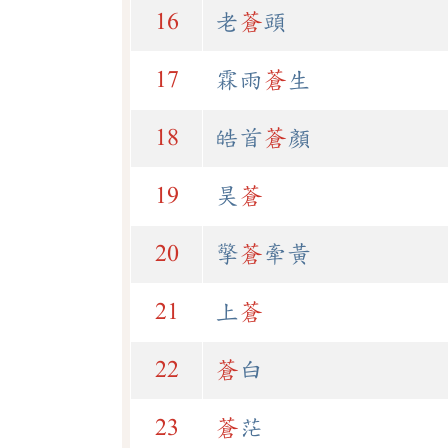
16
老
蒼
頭
17
霖雨
蒼
生
18
皓首
蒼
顏
19
昊
蒼
20
擎
蒼
牽黃
21
上
蒼
22
蒼
白
23
蒼
茫