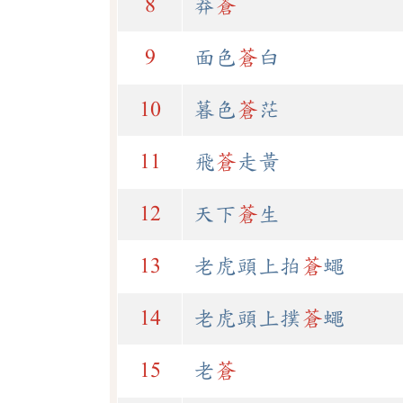
8
莽
蒼
9
面色
蒼
白
10
暮色
蒼
茫
11
飛
蒼
走黃
12
天下
蒼
生
13
老虎頭上拍
蒼
蠅
14
老虎頭上撲
蒼
蠅
15
老
蒼