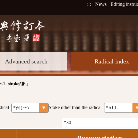
:::
News
Editing instru
Advanced search
Radical index
」
+-1 stroke/蒼
dical
Stoke other than the radical