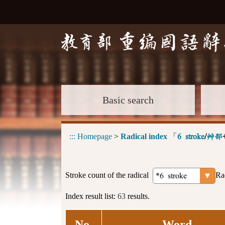
Basic search
:::
Homepage
>
Radical index
「
6 stroke
/
艸部
Stroke count of the radical
Ra
Index result list:
63
results.
No.
Word