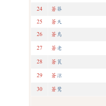
24
蒼
莽
25
蒼
天
26
蒼
鳥
27
蒼
老
28
蒼
筤
29
蒼
涼
30
蒼
鷺