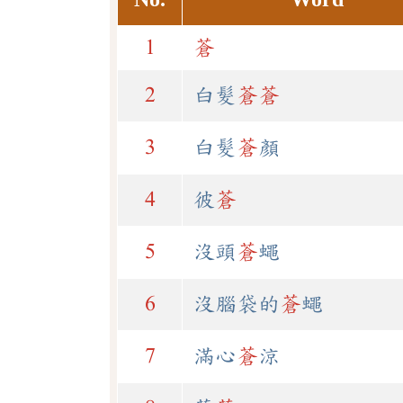
1
蒼
2
白髮
蒼
蒼
3
白髮
蒼
顏
4
彼
蒼
5
沒頭
蒼
蠅
6
沒腦袋的
蒼
蠅
7
滿心
蒼
涼