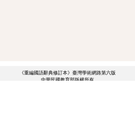
《重編國語辭典修訂本》臺灣學術網路第六版
中華民國教育部版權所有
:::
個資法及隱私聲明
|
辭典公眾授權網
|
意見交流
|
網網相連
三峽總院區地址：新北市三峽區三樹路2號、
︿
臺北院區地址：臺北市大安區和平東路一段179號、