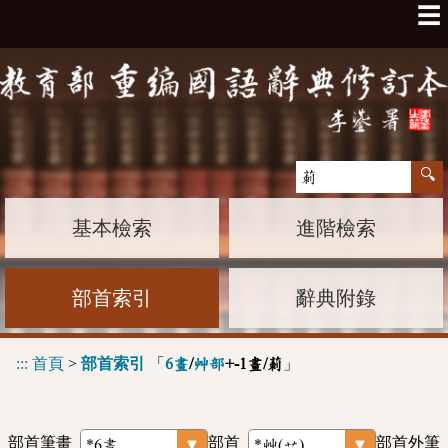
☰
基本檢索
進階檢索
部首索引
辭典附錄
:::
首頁
>
部首索引
「
」
6畫
/
艸部
+-1畫/莿
部首筆畫
部首
部首外筆