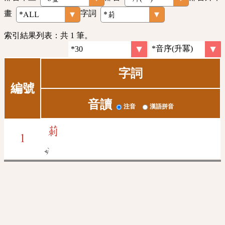
畫
字詞
索引結果列表：共 1 筆。
字詞
編號
音讀
注音
漢語拼音
莿
1
ˋ
ㄘ