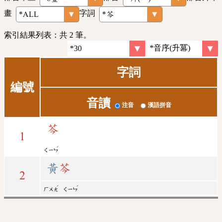
畫
字詞
索引結果列表：共 2 筆。
字詞
編號
音讀
注音
漢語拼音
芩
1
ˊ
ㄑㄧㄣ
黃
芩
2
ˊ
ˊ
ㄏㄨㄤ
ㄑㄧㄣ