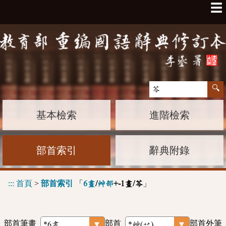
☰
基本檢索
進階檢索
部首索引
辭典附錄
:::
首頁
>
部首索引
「
」
6畫
/
艸部
+-1畫/芩
部首筆畫
部首
部首外筆