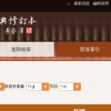
:::
最新消息
編輯說明
進階檢索
部首索引
部首外筆畫
字詞