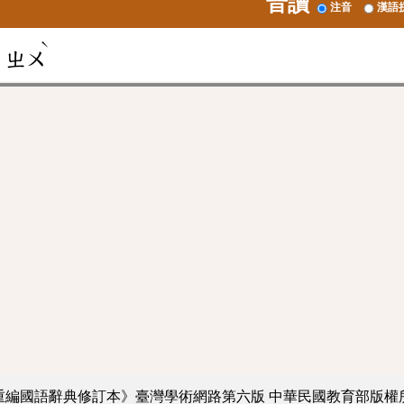
音讀
注音
漢語
ˋ
ㄓㄨ
重編國語辭典修訂本》臺灣學術網路第六版
中華民國教育部版權