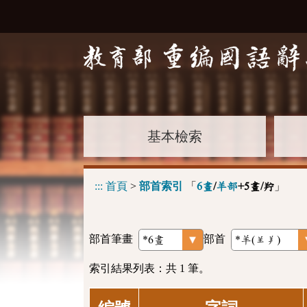
基本檢索
:::
首頁
>
部首索引
「
」
6畫
/
羊部
+5畫/羜
部首筆畫
部首
索引結果列表：共 1 筆。