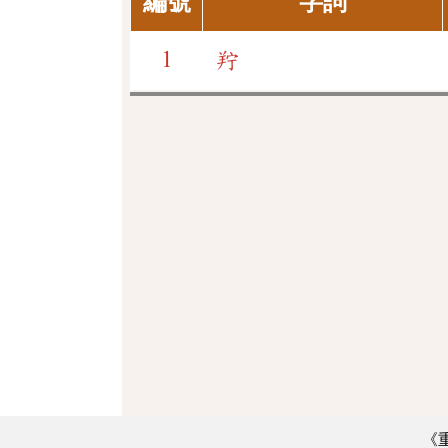
編號
字詞
1
羜
《