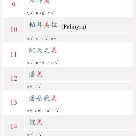
不作
美
9
ˋ
ˋ
ˇ
ㄅㄨ
ㄗㄨㄛ
ㄇㄟ
帕耳
美
拉
(Palmyra)
10
ˋ
ˇ
ˇ
ㄆㄚ
ㄦ
ㄇㄟ
ㄌㄚ
配天之
美
11
ˋ
ˇ
ㄆㄟ
ㄊㄧㄢ
ㄓ
ㄇㄟ
潘
美
12
ˇ
ㄆㄢ
ㄇㄟ
潘岳貌
美
13
ˋ
ˋ
ˇ
ㄆㄢ
ㄩㄝ
ㄇㄠ
ㄇㄟ
媲
美
14
ˋ
ˇ
ㄆㄧ
ㄇㄟ