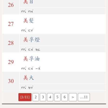
美
目
26
ˇ
ˋ
ㄇㄟ
ㄇㄨ
美
髮
27
ˇ
ˇ
ㄇㄟ
ㄈㄚ
美
孚燈
28
ˇ
ˊ
ㄇㄟ
ㄈㄨ
ㄉㄥ
美
孚油
29
ˇ
ˊ
ˊ
ㄇㄟ
ㄈㄨ
ㄧㄡ
美
大
30
ˇ
ˋ
ㄇㄟ
ㄉㄚ
[1/11]
2
3
4
5
6
＞
…11