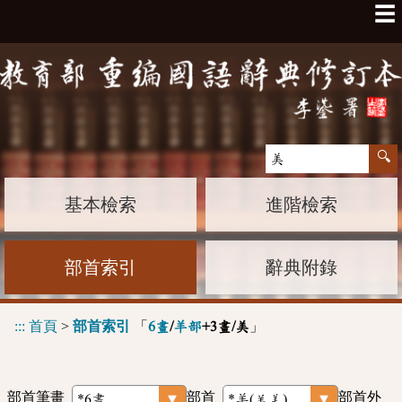
☰
基本檢索
進階檢索
部首索引
辭典附錄
:::
首頁
>
部首索引
「
」
6畫
/
羊部
+3畫/美
部首筆畫
部首
部首外