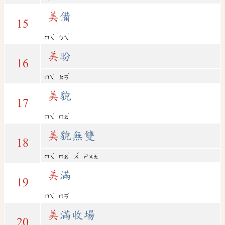
美
備
15
ˇ
ˋ
ㄇㄟ
ㄅㄟ
美
盼
16
ˇ
ˋ
ㄇㄟ
ㄆㄢ
美
貌
17
ˇ
ˋ
ㄇㄟ
ㄇㄠ
美
貌無雙
18
ˇ
ˋ
ˊ
ㄇㄟ
ㄇㄠ
ㄨ
ㄕㄨㄤ
美
滿
19
ˇ
ˇ
ㄇㄟ
ㄇㄢ
美
滿收場
20