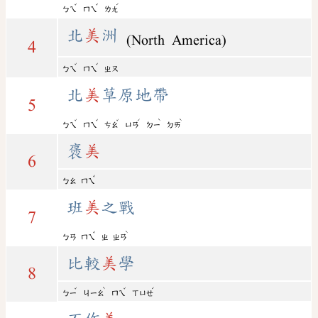
ˇ
ˇ
ˊ
ㄅㄟ
ㄇㄟ
ㄌㄤ
北
美
洲
(North America)
4
ˇ
ˇ
ㄅㄟ
ㄇㄟ
ㄓㄡ
北
美
草原地帶
5
ˇ
ˇ
ˇ
ˊ
ˋ
ˋ
ㄅㄟ
ㄇㄟ
ㄘㄠ
ㄩㄢ
ㄉㄧ
ㄉㄞ
褒
美
6
ˇ
ㄅㄠ
ㄇㄟ
班
美
之戰
7
ˇ
ˋ
ㄅㄢ
ㄇㄟ
ㄓ
ㄓㄢ
比較
美
學
8
ˇ
ˋ
ˇ
ˊ
ㄅㄧ
ㄐㄧㄠ
ㄇㄟ
ㄒㄩㄝ