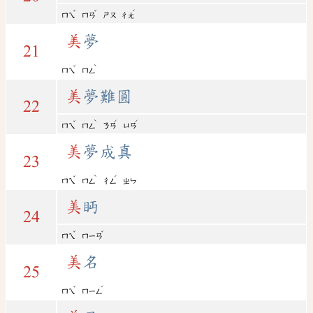
ˇ
ˇ
ˊ
ㄇㄟ
ㄇㄢ
ㄕㄡ
ㄔㄤ
美
夢
21
ˇ
ˋ
ㄇㄟ
ㄇㄥ
美
夢難圓
22
ˇ
ˋ
ˊ
ˊ
ㄇㄟ
ㄇㄥ
ㄋㄢ
ㄩㄢ
美
夢成真
23
ˇ
ˋ
ˊ
ㄇㄟ
ㄇㄥ
ㄔㄥ
ㄓㄣ
美
眄
24
ˇ
ˇ
ㄇㄟ
ㄇㄧㄢ
美
名
25
ˇ
ˊ
ㄇㄟ
ㄇㄧㄥ