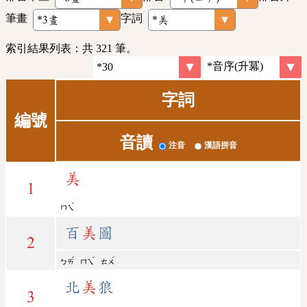
筆畫
字詞
索引結果列表：共 321 筆。
字詞
編號
音讀
注音
漢語拼音
美
1
ˇ
ㄇㄟ
百
美
圖
2
ˇ
ˇ
ˊ
ㄅㄞ
ㄇㄟ
ㄊㄨ
北
美
狼
3