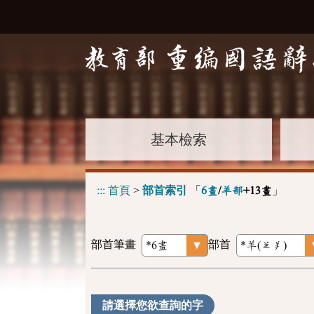
基本檢索
:::
首頁
>
部首索引
「
」
6畫
/
羊部
+13畫
部首筆畫
部首
請選擇您欲查詢的字