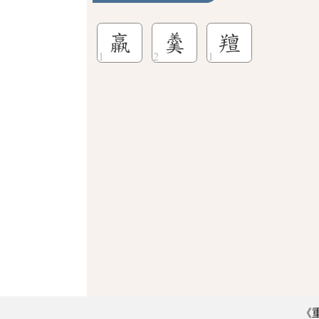
羸
羹
羶
《