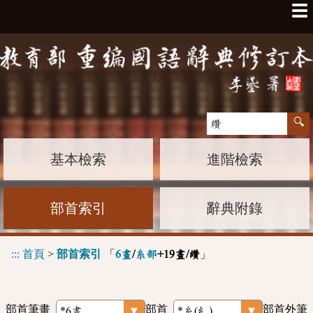
☰
基本檢索
進階檢索
部首索引
辭典附錄
:::
首頁
>
部首索引
「
」
6畫
/
糸部
+19畫/纘
部首筆畫
部首
部首外筆