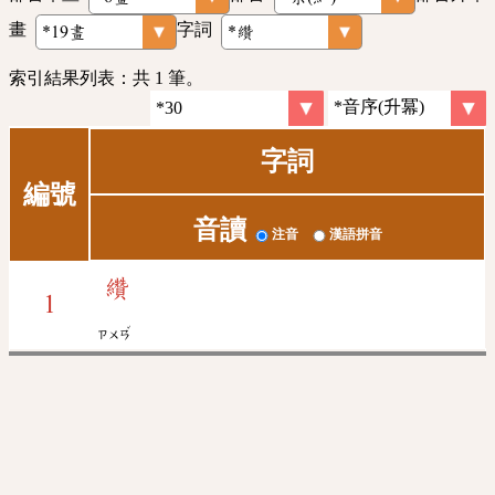
畫
字詞
索引結果列表：共 1 筆。
字詞
編號
音讀
注音
漢語拼音
纘
1
ˇ
ㄗㄨㄢ