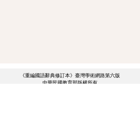
《重編國語辭典修訂本》臺灣學術網路第六版
中華民國教育部版權所有
:::
個資法及隱私聲明
|
辭典公眾授權網
|
意見交流
|
網網相連
三峽總院區地址：新北市三峽區三樹路2號、
︿
臺北院區地址：臺北市大安區和平東路一段179號、