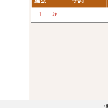
編號
字詞
1
紸
《