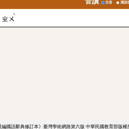
音讀
注音
漢語
ˋ
ㄓㄨ
重編國語辭典修訂本》臺灣學術網路第六版
中華民國教育部版權