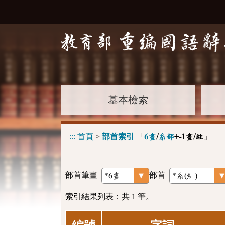
基本檢索
:::
首頁
>
部首索引
「
」
6畫
/
糸部
+-1畫/紸
部首筆畫
部首
索引結果列表：共 1 筆。