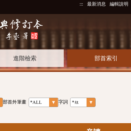
:::
最新消息
編輯說明
進階檢索
部首索引
部首外筆畫
字詞