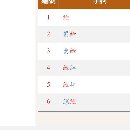
編號
字詞
1
紲
2
累
紲
3
纍
紲
4
紲
絆
5
紲
袢
6
縲
紲