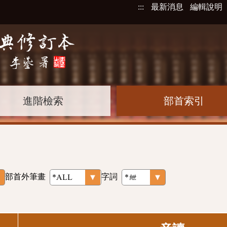
:::
最新消息
編輯說明
進階檢索
部首索引
部首外筆畫
字詞