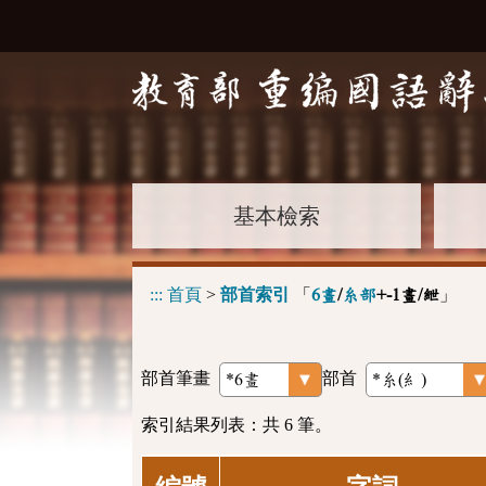
基本檢索
:::
首頁
>
部首索引
「
」
6畫
/
糸部
+-1畫/紲
部首筆畫
部首
索引結果列表：共 6 筆。