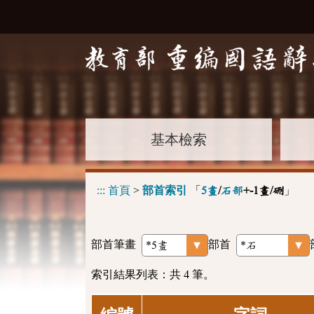
基本檢索
:::
首頁
>
部首索引
「
」
5畫
/
石部
+-1畫/硎
部首筆畫
部首
索引結果列表：共 4 筆。