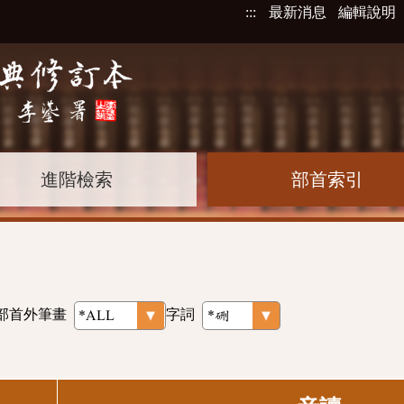
:::
最新消息
編輯說明
進階檢索
部首索引
部首外筆畫
字詞