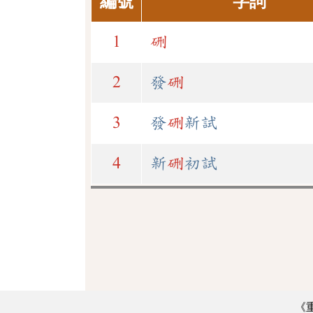
編號
字詞
1
硎
2
發
硎
3
發
硎
新試
4
新
硎
初試
《