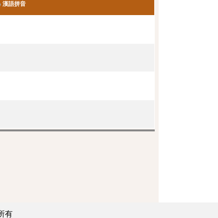
漢語拼音
所有