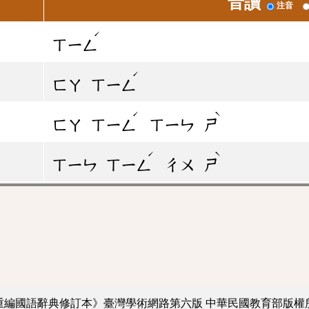
音讀
注音
ˊ
ㄒㄧㄥ
ˊ
ㄈㄚ
ㄒㄧㄥ
ˊ
ˋ
ㄈㄚ
ㄒㄧㄥ
ㄒㄧㄣ
ㄕ
ˊ
ˋ
ㄒㄧㄣ
ㄒㄧㄥ
ㄔㄨ
ㄕ
重編國語辭典修訂本》臺灣學術網路第六版
中華民國教育部版權