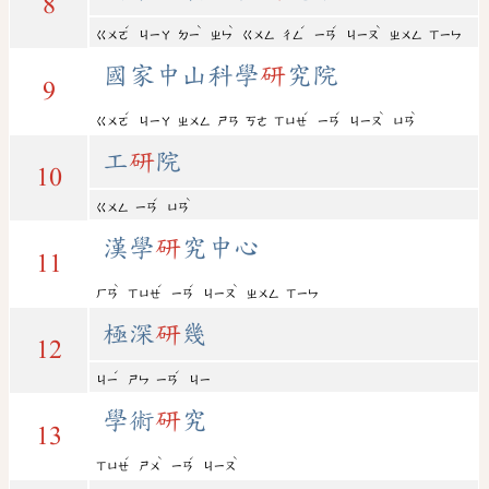
8
ˊ
ˋ
ˋ
ˊ
ˊ
ˋ
ㄍㄨㄛ
ㄐㄧㄚ
ㄉㄧ
ㄓㄣ
ㄍㄨㄥ
ㄔㄥ
ㄧㄢ
ㄐㄧㄡ
ㄓㄨㄥ
ㄒㄧㄣ
國家中山科學
研
究院
9
ˊ
ˊ
ˊ
ˋ
ˋ
ㄍㄨㄛ
ㄐㄧㄚ
ㄓㄨㄥ
ㄕㄢ
ㄎㄜ
ㄒㄩㄝ
ㄧㄢ
ㄐㄧㄡ
ㄩㄢ
工
研
院
10
ˊ
ˋ
ㄍㄨㄥ
ㄧㄢ
ㄩㄢ
漢學
研
究中心
11
ˋ
ˊ
ˊ
ˋ
ㄏㄢ
ㄒㄩㄝ
ㄧㄢ
ㄐㄧㄡ
ㄓㄨㄥ
ㄒㄧㄣ
極深
研
幾
12
ˊ
ˊ
ㄐㄧ
ㄕㄣ
ㄧㄢ
ㄐㄧ
學術
研
究
13
ˊ
ˋ
ˊ
ˋ
ㄒㄩㄝ
ㄕㄨ
ㄧㄢ
ㄐㄧㄡ