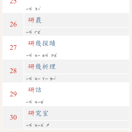
25
ˊ
ˇ
ㄧㄢ
ㄋㄧ
研
覈
26
ˊ
ˊ
ㄧㄢ
ㄏㄜ
研
幾探賾
27
ˊ
ˋ
ˊ
ㄧㄢ
ㄐㄧ
ㄊㄢ
ㄗㄜ
研
幾析理
28
ˊ
ˇ
ㄧㄢ
ㄐㄧ
ㄒㄧ
ㄌㄧ
研
詰
29
ˊ
ˊ
ㄧㄢ
ㄐㄧㄝ
研
究室
30
ˊ
ˋ
ˋ
ㄧㄢ
ㄐㄧㄡ
ㄕ