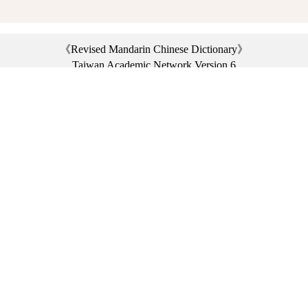
《Revised Mandarin Chinese Dictionary》
Taiwan Academic Network Version 6
©2021 Ministry of Education, R.O.C. All rights reserved.
︿
:::
Privacy statement
|
Dictionary network
|
Opinion exchange
|
Network Links
Headquarters: No. 2, Sanshu Rd., Sanxia Dist., New Taipei City 23703, Taiwan
(R.O.C.)、
Taipei Branch: No. 179, Sec. 1, Heping E. Rd., Daan Dist., Taipei City 10644,
Taiwan (R.O.C.)、
Taichung Branch Offices: No. 67, Shifan St., Fengyuan Dist., Taichung City 42081,
Taiwan (R.O.C.)
Telephone Switchboard：(02)7740-7890、
Fax：(02)7740-7064、
TANet VoIP：9009-7890
Online Users: 1781