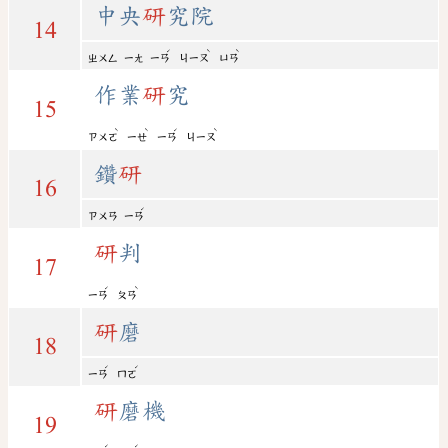
中央
研
究院
14
ˊ
ˋ
ˋ
ㄓㄨㄥ
ㄧㄤ
ㄧㄢ
ㄐㄧㄡ
ㄩㄢ
作業
研
究
15
ˋ
ˋ
ˊ
ˋ
ㄗㄨㄛ
ㄧㄝ
ㄧㄢ
ㄐㄧㄡ
鑽
研
16
ˊ
ㄗㄨㄢ
ㄧㄢ
研
判
17
ˊ
ˋ
ㄧㄢ
ㄆㄢ
研
磨
18
ˊ
ˊ
ㄧㄢ
ㄇㄛ
研
磨機
19
ˊ
ˊ