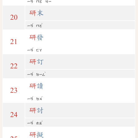
ㄧㄢ
ㄇㄛ
ㄐㄧ
研
末
20
ˊ
ˋ
ㄧㄢ
ㄇㄛ
研
發
21
ˊ
ㄧㄢ
ㄈㄚ
研
訂
22
ˊ
ˋ
ㄧㄢ
ㄉㄧㄥ
研
讀
23
ˊ
ˊ
ㄧㄢ
ㄉㄨ
研
討
24
ˊ
ˇ
ㄧㄢ
ㄊㄠ
研
擬