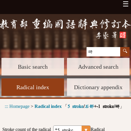
☰
Basic search
Advanced search
Radical index
Dictionary appendix
:::
Homepage
>
Radical index
「
」
5 stroke
/
石部
+-1 stroke/研
Stroke count of the radical
Radical