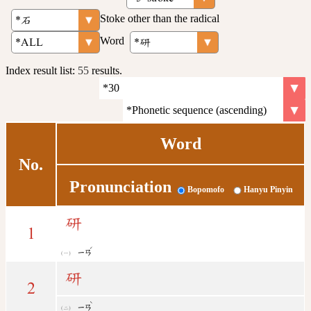
Stoke other than the radical
Word
Index result list:
55
results.
Word
No.
Pronunciation
Bopomofo
Hanyu Pinyin
研
1
ˊ
ㄧㄢ
研
2
ˋ
ㄧㄢ