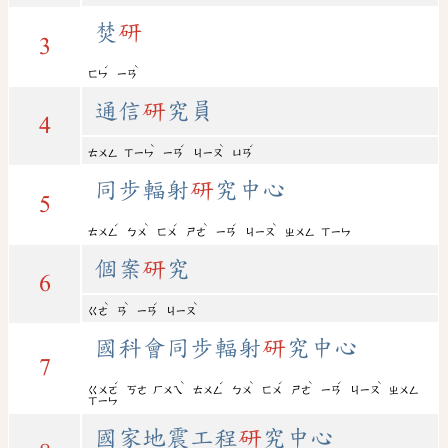
焚
研
3
ˊ
ˋ
ㄈㄣ
ㄧㄢ
通信
研
究員
4
ˋ
ˊ
ˋ
ˊ
ㄊㄨㄥ
ㄒㄧㄣ
ㄧㄢ
ㄐㄧㄡ
ㄩㄢ
同步輻射
研
究中心
5
ˊ
ˋ
ˊ
ˋ
ˊ
ˋ
ㄊㄨㄥ
ㄅㄨ
ㄈㄨ
ㄕㄜ
ㄧㄢ
ㄐㄧㄡ
ㄓㄨㄥ
ㄒㄧㄣ
個案
研
究
6
ˋ
ˋ
ˊ
ˋ
ㄍㄜ
ㄢ
ㄧㄢ
ㄐㄧㄡ
國科會同步輻射
研
究中心
7
ˊ
ˋ
ˊ
ˋ
ˊ
ˋ
ˊ
ˋ
ㄍㄨㄛ
ㄎㄜ
ㄏㄨㄟ
ㄊㄨㄥ
ㄅㄨ
ㄈㄨ
ㄕㄜ
ㄧㄢ
ㄐㄧㄡ
ㄓㄨㄥ
ㄒㄧㄣ
國家地震工程
研
究中心