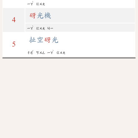
ˋ
ㄧㄚ
ㄍㄨㄤ
砑
光機
4
ˋ
ㄧㄚ
ㄍㄨㄤ
ㄐㄧ
扯空
砑
光
5
ˇ
ˋ
ㄔㄜ
ㄎㄨㄥ
ㄧㄚ
ㄍㄨㄤ