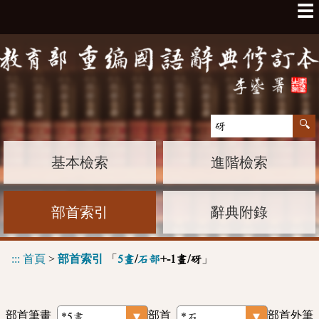
☰
基本檢索
進階檢索
部首索引
辭典附錄
:::
首頁
>
部首索引
「
」
5畫
/
石部
+-1畫/砑
部首筆畫
部首
部首外筆