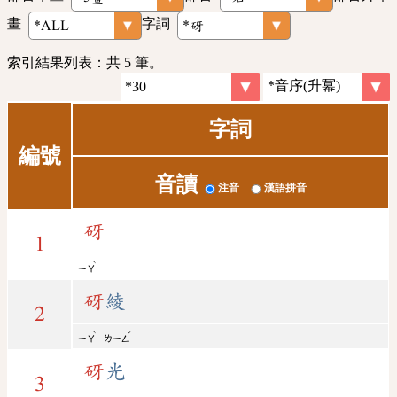
畫
字詞
索引結果列表：共 5 筆。
字詞
編號
音讀
注音
漢語拼音
砑
1
ˋ
ㄧㄚ
砑
綾
2
ˋ
ˊ
ㄧㄚ
ㄌㄧㄥ
砑
光
3