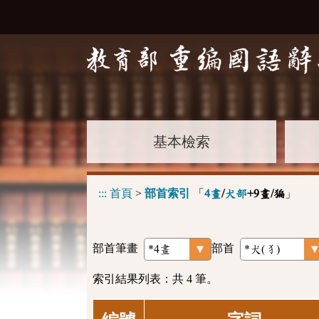
基本檢索
:::
首頁
>
部首索引
「
」
4畫
/
犬部
+9畫/猵
部首筆畫
部首
索引結果列表：共 4 筆。