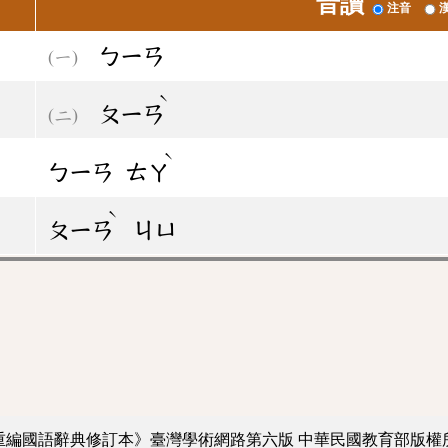
音讀
注音
ㄅㄧㄢ
ˋ
ㄆㄧㄢ
ˋ
ㄅㄧㄢ
ㄊㄚ
ˋ
ㄆㄧㄢ
ㄐㄩ
重編國語辭典修訂本》臺灣學術網路第六版
中華民國教育部版權