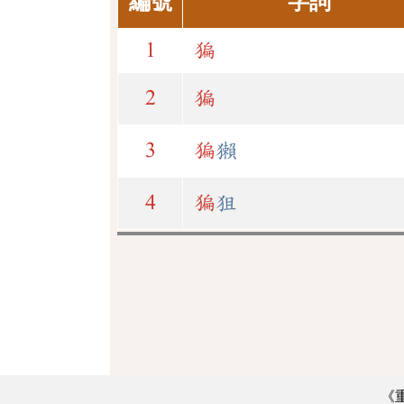
編號
字詞
1
猵
2
猵
3
猵
獺
4
猵
狙
《