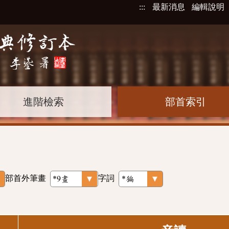
:::
最新消息
編輯說明
進階檢索
部首索引
部首外筆畫
字詞