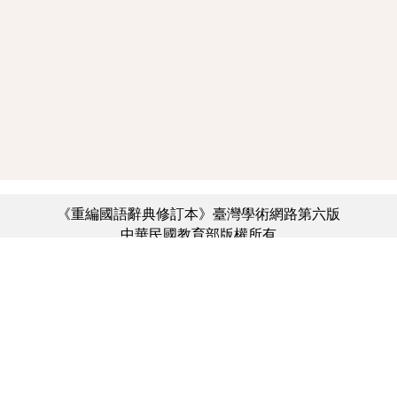
《重編國語辭典修訂本》臺灣學術網路第六版
中華民國教育部版權所有
:::
個資法及隱私聲明
|
辭典公眾授權網
|
意見交流
|
網網相連
三峽總院區地址：新北市三峽區三樹路2號、
︿
臺北院區地址：臺北市大安區和平東路一段179號、