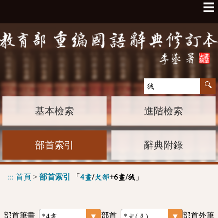
☰
基本檢索
進階檢索
部首索引
辭典附錄
:::
首頁
>
部首索引
「
」
4畫
/
犬部
+6畫/狨
部首筆畫
部首
部首外筆