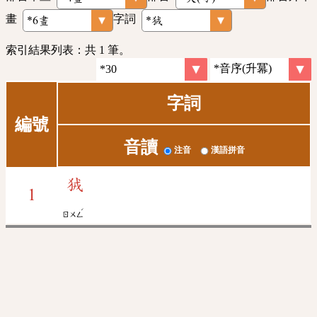
畫
字詞
索引結果列表：共 1 筆。
字詞
編號
音讀
注音
漢語拼音
狨
1
ˊ
ㄖㄨㄥ