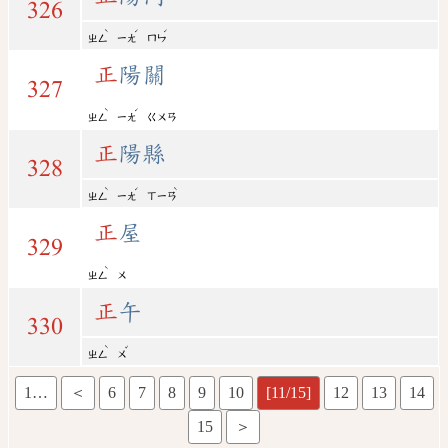
326
ˋ
ˊ
ˊ
ㄓㄥ
ㄧㄤ
ㄇㄣ
正
陽關
327
ˋ
ˊ
ㄓㄥ
ㄧㄤ
ㄍㄨㄢ
正
陽縣
328
ˋ
ˊ
ˋ
ㄓㄥ
ㄧㄤ
ㄒㄧㄢ
正
屋
329
ˋ
ㄓㄥ
ㄨ
正
午
330
ˋ
ˇ
ㄓㄥ
ㄨ
1…
＜
6
7
8
9
10
[11/15]
12
13
14
15
＞