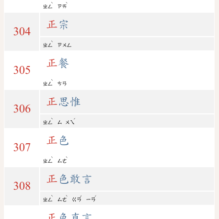
ˋ
ˋ
ㄓㄥ
ㄗㄞ
正
宗
304
ˋ
ㄓㄥ
ㄗㄨㄥ
正
餐
305
ˋ
ㄓㄥ
ㄘㄢ
正
思惟
306
ˋ
ˊ
ㄓㄥ
ㄙ
ㄨㄟ
正
色
307
ˋ
ˋ
ㄓㄥ
ㄙㄜ
正
色敢言
308
ˋ
ˋ
ˇ
ˊ
ㄓㄥ
ㄙㄜ
ㄍㄢ
ㄧㄢ
正
色直言