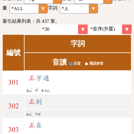
畫
字詞
索引結果列表：共 437 筆。
字詞
編號
音讀
注音
漢語拼音
正
字通
301
ˋ
ˋ
ㄓㄥ
ㄗ
ㄊㄨㄥ
正
則
302
ˋ
ˊ
ㄓㄥ
ㄗㄜ
正
在
303