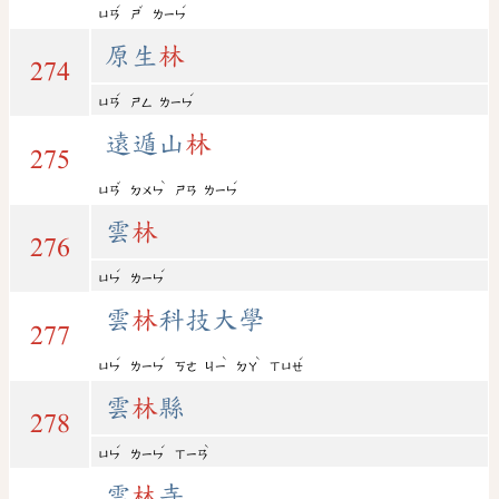
ˊ
ˇ
ˊ
ㄩㄢ
ㄕ
ㄌㄧㄣ
原生
林
274
ˊ
ˊ
ㄩㄢ
ㄕㄥ
ㄌㄧㄣ
遠遁山
林
275
ˇ
ˋ
ˊ
ㄩㄢ
ㄉㄨㄣ
ㄕㄢ
ㄌㄧㄣ
雲
林
276
ˊ
ˊ
ㄩㄣ
ㄌㄧㄣ
雲
林
科技大學
277
ˊ
ˊ
ˋ
ˋ
ˊ
ㄩㄣ
ㄌㄧㄣ
ㄎㄜ
ㄐㄧ
ㄉㄚ
ㄒㄩㄝ
雲
林
縣
278
ˊ
ˊ
ˋ
ㄩㄣ
ㄌㄧㄣ
ㄒㄧㄢ
雲
林
寺