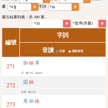
畫
字詞
索引結果列表：共 300 筆。
字詞
編號
音讀
注音
漢語拼音
御
林
軍
271
ˋ
ˊ
ㄩ
ㄌㄧㄣ
ㄐㄩㄣ
園
林
272
ˊ
ˊ
ㄩㄢ
ㄌㄧㄣ
原始
林
273