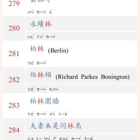
279
ˊ
ˊ
ˋ
ㄩㄣ
ㄌㄧㄣ
ㄙ
永續
林
280
ˇ
ˋ
ˊ
ㄩㄥ
ㄒㄩ
ㄌㄧㄣ
柏
林
(Berlin)
281
ˊ
ˊ
ㄅㄛ
ㄌㄧㄣ
伯
林
頓
(Richard Parkes Bonington)
282
ˊ
ˊ
ˋ
ㄅㄛ
ㄌㄧㄣ
ㄉㄨㄣ
柏
林
圍牆
283
ˊ
ˊ
ˊ
ˊ
ㄅㄛ
ㄌㄧㄣ
ㄨㄟ
ㄑㄧㄤ
夫妻本是同
林
鳥
284
ˇ
ˋ
ˊ
ˊ
ˇ
ㄈㄨ
ㄑㄧ
ㄅㄣ
ㄕ
ㄊㄨㄥ
ㄌㄧㄣ
ㄋㄧㄠ