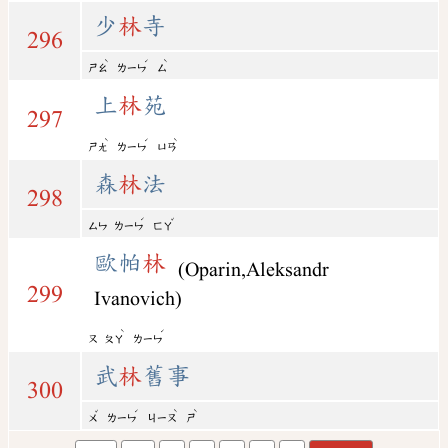
少
林
寺
296
ˋ
ˊ
ˋ
ㄕㄠ
ㄌㄧㄣ
ㄙ
上
林
苑
297
ˋ
ˊ
ˋ
ㄕㄤ
ㄌㄧㄣ
ㄩㄢ
森
林
法
298
ˊ
ˇ
ㄙㄣ
ㄌㄧㄣ
ㄈㄚ
歐帕
林
(Oparin,Aleksandr
299
Ivanovich)
ˋ
ˊ
ㄡ
ㄆㄚ
ㄌㄧㄣ
武
林
舊事
300
ˇ
ˊ
ˋ
ˋ
ㄨ
ㄌㄧㄣ
ㄐㄧㄡ
ㄕ