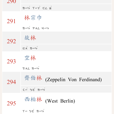
290
ˊ
ˋ
ˋ
ㄌㄧㄣ
ㄒㄧㄚ
ㄈㄥ
ㄓ
林
宗巾
291
ˊ
ㄌㄧㄣ
ㄗㄨㄥ
ㄐㄧㄣ
故
林
292
ˋ
ˊ
ㄍㄨ
ㄌㄧㄣ
空
林
293
ˊ
ㄎㄨㄥ
ㄌㄧㄣ
齊伯
林
(Zeppelin Von Ferdinand)
294
ˊ
ˊ
ˊ
ㄑㄧ
ㄅㄛ
ㄌㄧㄣ
西柏
林
(West Berlin)
295
ˊ
ˊ
ㄒㄧ
ㄅㄛ
ㄌㄧㄣ