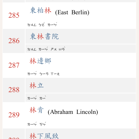
東柏
林
(East Berlin)
285
ˊ
ˊ
ㄉㄨㄥ
ㄅㄛ
ㄌㄧㄣ
東
林
書院
286
ˊ
ˋ
ㄉㄨㄥ
ㄌㄧㄣ
ㄕㄨ
ㄩㄢ
林
邊鄉
287
ˊ
ㄌㄧㄣ
ㄅㄧㄢ
ㄒㄧㄤ
林
立
288
ˊ
ˋ
ㄌㄧㄣ
ㄌㄧ
林
肯
(Abraham Lincoln)
289
ˊ
ˇ
ㄌㄧㄣ
ㄎㄣ
林
下風致