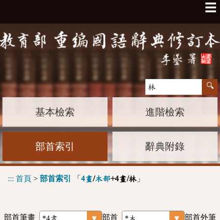
☰
基本檢索
進階檢索
部首索引
辭典附錄
:::
首頁
>
部首索引
「
」
4畫
/
木部
+4畫/林
部首筆畫
部首
部首外筆