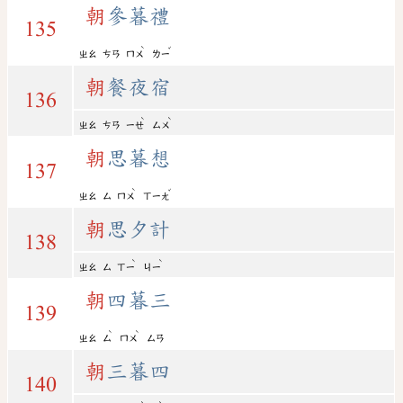
朝
參暮禮
135
ˋ
ˇ
ㄓㄠ
ㄘㄢ
ㄇㄨ
ㄌㄧ
朝
餐夜宿
136
ˋ
ˋ
ㄓㄠ
ㄘㄢ
ㄧㄝ
ㄙㄨ
朝
思暮想
137
ˋ
ˇ
ㄓㄠ
ㄙ
ㄇㄨ
ㄒㄧㄤ
朝
思夕計
138
ˋ
ˋ
ㄓㄠ
ㄙ
ㄒㄧ
ㄐㄧ
朝
四暮三
139
ˋ
ˋ
ㄓㄠ
ㄙ
ㄇㄨ
ㄙㄢ
朝
三暮四
140
ˋ
ˋ