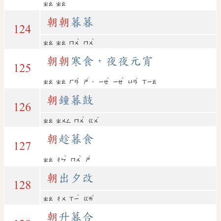
ㄓㄠ
ㄓㄠ
朝
朝
暮暮
124
ˋ
ˋ
ㄓㄠ
ㄓㄠ
ㄇㄨ
ㄇㄨ
朝
朝
寒食，夜夜元宵
125
ˊ
ˊ
ˋ
ˋ
ˊ
，
ㄓㄠ
ㄓㄠ
ㄏㄢ
ㄕ
ㄧㄝ
ㄧㄝ
ㄩㄢ
ㄒㄧㄠ
朝
鐘暮鼓
126
ˋ
ˇ
ㄓㄠ
ㄓㄨㄥ
ㄇㄨ
ㄍㄨ
朝
趁暮食
127
ˋ
ˋ
ˊ
ㄓㄠ
ㄔㄣ
ㄇㄨ
ㄕ
朝
出夕改
128
ˋ
ˇ
ㄓㄠ
ㄔㄨ
ㄒㄧ
ㄍㄞ
朝
升暮合