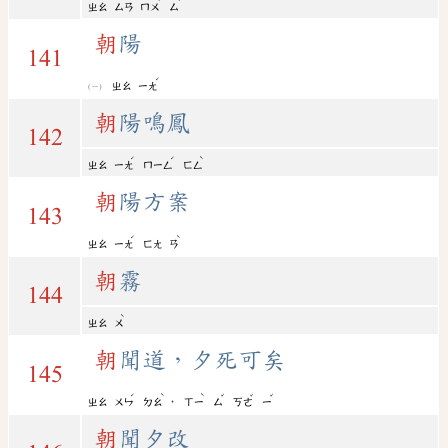
ㄓㄠ
ㄙㄢ
ㄇㄨ
ㄙ
朝
陽
141
ˊ
ㄓㄠ
ㄧㄤ
朝
陽鳴鳳
142
ˊ
ˊ
ˋ
ㄓㄠ
ㄧㄤ
ㄇㄧㄥ
ㄈㄥ
朝
陽方案
143
ˊ
ˋ
ㄓㄠ
ㄧㄤ
ㄈㄤ
ㄢ
朝
霧
144
ˋ
ㄓㄠ
ㄨ
朝
聞道，夕死可矣
145
ˊ
ˋ
ˋ
ˇ
ˇ
ˇ
，
ㄓㄠ
ㄨㄣ
ㄉㄠ
ㄒㄧ
ㄙ
ㄎㄜ
ㄧ
朝
聞夕改