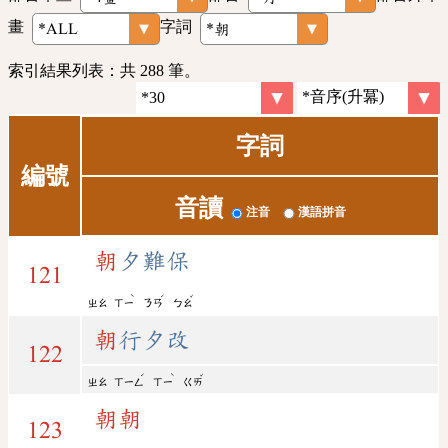
畫
字詞
索引結果列表：共 288 筆。
字詞
編號
音讀
注音
漢語拼音
朝
夕難保
121
ˋ
ˊ
ˇ
ㄓㄠ
ㄒㄧ
ㄋㄢ
ㄅㄠ
朝
行夕改
122
ˊ
ˋ
ˇ
ㄓㄠ
ㄒㄧㄥ
ㄒㄧ
ㄍㄞ
朝
朝
123