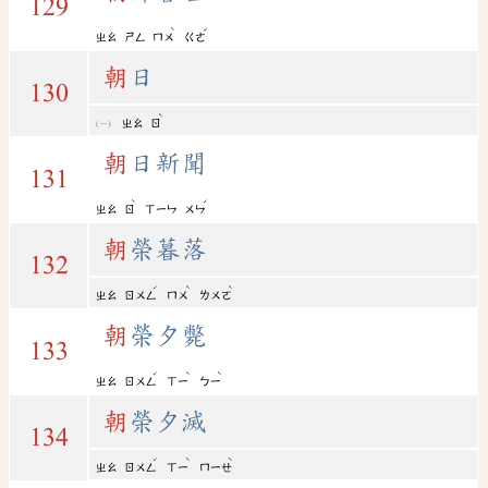
129
ˋ
ˇ
ㄓㄠ
ㄕㄥ
ㄇㄨ
ㄍㄜ
朝
日
130
ˋ
ㄓㄠ
ㄖ
朝
日新聞
131
ˋ
ˊ
ㄓㄠ
ㄖ
ㄒㄧㄣ
ㄨㄣ
朝
榮暮落
132
ˊ
ˋ
ˋ
ㄓㄠ
ㄖㄨㄥ
ㄇㄨ
ㄌㄨㄛ
朝
榮夕斃
133
ˊ
ˋ
ˋ
ㄓㄠ
ㄖㄨㄥ
ㄒㄧ
ㄅㄧ
朝
榮夕滅
134
ˊ
ˋ
ˋ
ㄓㄠ
ㄖㄨㄥ
ㄒㄧ
ㄇㄧㄝ