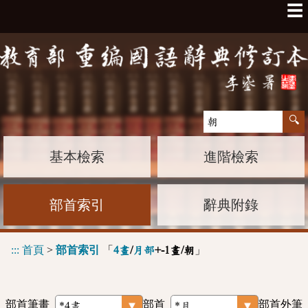
☰
基本檢索
進階檢索
部首索引
辭典附錄
:::
首頁
>
部首索引
「
」
4畫
/
月部
+-1畫/朝
部首筆畫
部首
部首外筆