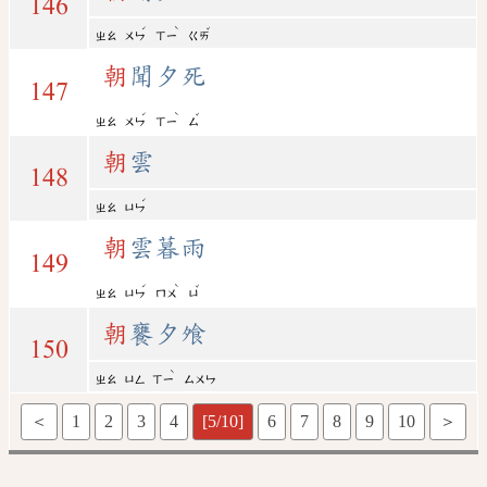
146
ˊ
ˋ
ˇ
ㄓㄠ
ㄨㄣ
ㄒㄧ
ㄍㄞ
朝
聞夕死
147
ˊ
ˋ
ˇ
ㄓㄠ
ㄨㄣ
ㄒㄧ
ㄙ
朝
雲
148
ˊ
ㄓㄠ
ㄩㄣ
朝
雲暮雨
149
ˊ
ˋ
ˇ
ㄓㄠ
ㄩㄣ
ㄇㄨ
ㄩ
朝
饔夕飧
150
ˋ
ㄓㄠ
ㄩㄥ
ㄒㄧ
ㄙㄨㄣ
＜
1
2
3
4
[5/10]
6
7
8
9
10
＞