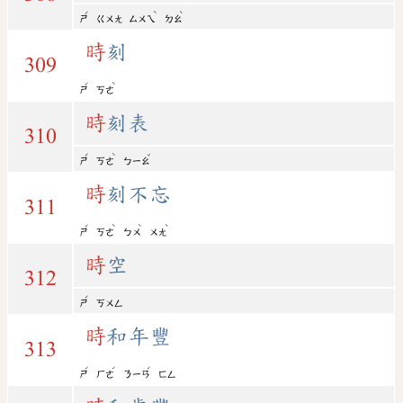
ˊ
ˋ
ˋ
ㄕ
ㄍㄨㄤ
ㄙㄨㄟ
ㄉㄠ
時
刻
309
ˊ
ˋ
ㄕ
ㄎㄜ
時
刻表
310
ˊ
ˋ
ˇ
ㄕ
ㄎㄜ
ㄅㄧㄠ
時
刻不忘
311
ˊ
ˋ
ˋ
ˋ
ㄕ
ㄎㄜ
ㄅㄨ
ㄨㄤ
時
空
312
ˊ
ㄕ
ㄎㄨㄥ
時
和年豐
313
ˊ
ˊ
ˊ
ㄕ
ㄏㄜ
ㄋㄧㄢ
ㄈㄥ