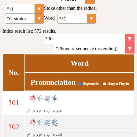
Stoke other than the radical
Word
Index result list:
572
results.
Word
No.
Pronunciation
Bopomofo
Hanyu Pinyin
時
乖運乖
301
ˊ
ˋ
ㄕ
ㄍㄨㄞ
ㄩㄣ
ㄍㄨㄞ
時
乖運蹇
302
ˊ
ˋ
ˇ
ㄕ
ㄍㄨㄞ
ㄩㄣ
ㄐㄧㄢ