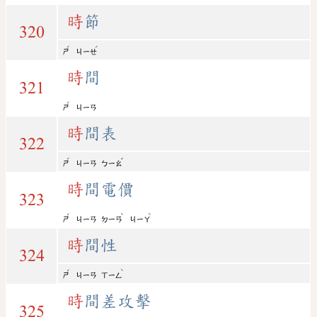
時
節
320
ˊ
ˊ
ㄕ
ㄐㄧㄝ
時
間
321
ˊ
ㄕ
ㄐㄧㄢ
時
間表
322
ˊ
ˇ
ㄕ
ㄐㄧㄢ
ㄅㄧㄠ
時
間電價
323
ˊ
ˋ
ˋ
ㄕ
ㄐㄧㄢ
ㄉㄧㄢ
ㄐㄧㄚ
時
間性
324
ˊ
ˋ
ㄕ
ㄐㄧㄢ
ㄒㄧㄥ
時
間差攻擊
325