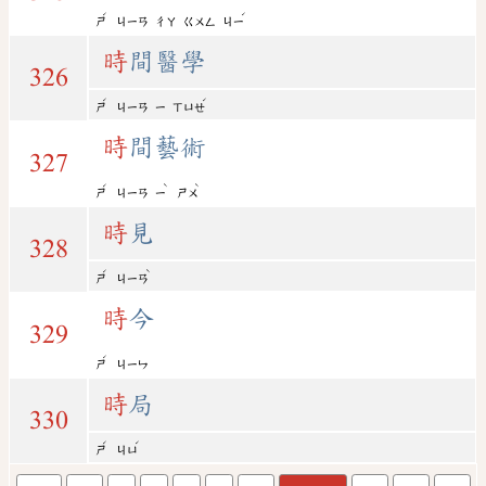
ˊ
ˊ
ㄕ
ㄐㄧㄢ
ㄔㄚ
ㄍㄨㄥ
ㄐㄧ
時
間醫學
326
ˊ
ˊ
ㄕ
ㄐㄧㄢ
ㄧ
ㄒㄩㄝ
時
間藝術
327
ˊ
ˋ
ˋ
ㄕ
ㄐㄧㄢ
ㄧ
ㄕㄨ
時
見
328
ˊ
ˋ
ㄕ
ㄐㄧㄢ
時
今
329
ˊ
ㄕ
ㄐㄧㄣ
時
局
330
ˊ
ˊ
ㄕ
ㄐㄩ