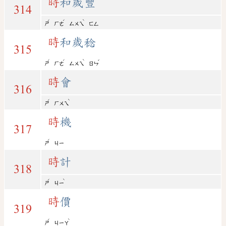
時
和歲豐
314
ˊ
ˊ
ˋ
ㄕ
ㄏㄜ
ㄙㄨㄟ
ㄈㄥ
時
和歲稔
315
ˊ
ˊ
ˋ
ˇ
ㄕ
ㄏㄜ
ㄙㄨㄟ
ㄖㄣ
時
會
316
ˊ
ˋ
ㄕ
ㄏㄨㄟ
時
機
317
ˊ
ㄕ
ㄐㄧ
時
計
318
ˊ
ˋ
ㄕ
ㄐㄧ
時
價
319
ˊ
ˋ
ㄕ
ㄐㄧㄚ