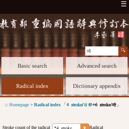
☰
Basic search
Advanced search
Radical index
Dictionary appendix
:::
Homepage
>
Radical index
「
」
4 stroke
/
日部
+6 stroke/時
Stroke count of the radical
Radical