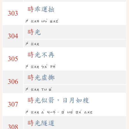
時
乖運拙
303
ˊ
ˋ
ˊ
ㄕ
ㄍㄨㄞ
ㄩㄣ
ㄓㄨㄛ
時
光
304
ˊ
ㄕ
ㄍㄨㄤ
時
光不再
305
ˊ
ˋ
ˋ
ㄕ
ㄍㄨㄤ
ㄅㄨ
ㄗㄞ
時
光虛擲
306
ˊ
ˊ
ㄕ
ㄍㄨㄤ
ㄒㄩ
ㄓ
時
光似箭，日月如梭
307
ˊ
ˋ
ˋ
ˋ
ˋ
ˊ
，
ㄕ
ㄍㄨㄤ
ㄙ
ㄐㄧㄢ
ㄖ
ㄩㄝ
ㄖㄨ
ㄙㄨㄛ
時
光隧道
308