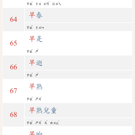
ˇ
ˇ
ㄗㄠ
ㄔㄨ
ㄨㄢ
ㄍㄨㄟ
早
春
64
ˇ
ㄗㄠ
ㄔㄨㄣ
早
是
65
ˇ
ˋ
ㄗㄠ
ㄕ
早
逝
66
ˇ
ˋ
ㄗㄠ
ㄕ
早
熟
67
ˇ
ˊ
ㄗㄠ
ㄕㄡ
早
熟兒童
68
ˇ
ˊ
ˊ
ˊ
ㄗㄠ
ㄕㄡ
ㄦ
ㄊㄨㄥ
早
晌