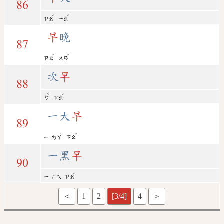
86
ˇ
ˇ
ㄗㄠ
ㄧㄠ
早
晚
87
ˇ
ˇ
ㄗㄠ
ㄨㄢ
次
早
88
ˋ
ˇ
ㄘ
ㄗㄠ
一大
早
89
ˋ
ˇ
ㄧ
ㄉㄚ
ㄗㄠ
一黑
早
90
ˇ
ㄧ
ㄏㄟ
ㄗㄠ
＜
1
2
[3/4]
4
＞