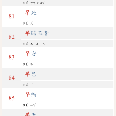
ˇ
ˋ
ㄗㄠ
ㄘㄢ
ㄏㄨㄟ
早
死
81
ˇ
ˇ
ㄗㄠ
ㄙ
早
賜玉音
82
ˇ
ˋ
ˋ
ㄗㄠ
ㄙ
ㄩ
ㄧㄣ
早
安
83
ˇ
ㄗㄠ
ㄢ
早
已
84
ˇ
ˇ
ㄗㄠ
ㄧ
早
衙
85
ˇ
ˊ
ㄗㄠ
ㄧㄚ
早
夭