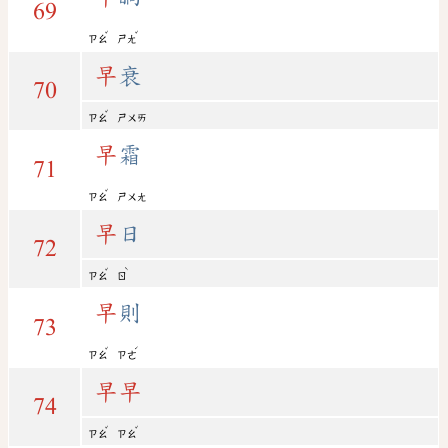
69
ˇ
ˇ
ㄗㄠ
ㄕㄤ
早
衰
70
ˇ
ㄗㄠ
ㄕㄨㄞ
早
霜
71
ˇ
ㄗㄠ
ㄕㄨㄤ
早
日
72
ˇ
ˋ
ㄗㄠ
ㄖ
早
則
73
ˇ
ˊ
ㄗㄠ
ㄗㄜ
早
早
74
ˇ
ˇ
ㄗㄠ
ㄗㄠ