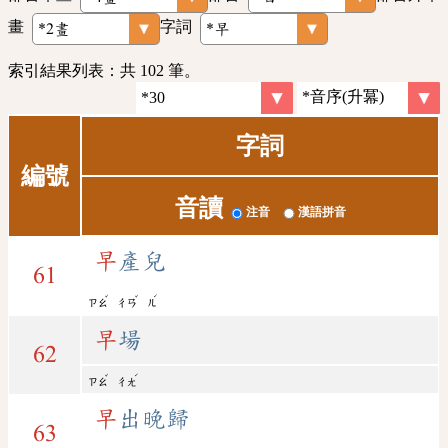
畫
字詞
索引結果列表：共 102 筆。
字詞
編號
音讀
注音
漢語拼音
早
產兒
61
ˇ
ˇ
ˊ
ㄗㄠ
ㄔㄢ
ㄦ
早
場
62
ˇ
ˊ
ㄗㄠ
ㄔㄤ
早
出晚歸
63