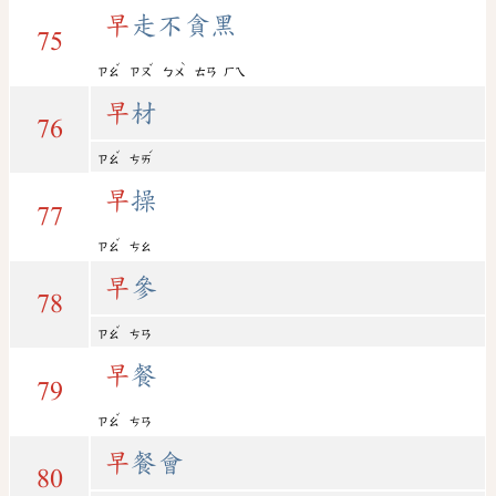
早
走不貪黑
75
ˇ
ˇ
ˋ
ㄗㄠ
ㄗㄡ
ㄅㄨ
ㄊㄢ
ㄏㄟ
早
材
76
ˇ
ˊ
ㄗㄠ
ㄘㄞ
早
操
77
ˇ
ㄗㄠ
ㄘㄠ
早
參
78
ˇ
ㄗㄠ
ㄘㄢ
早
餐
79
ˇ
ㄗㄠ
ㄘㄢ
早
餐會
80