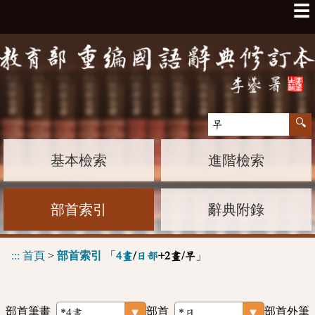
☰
基本檢索
進階檢索
部首索引
辭典附錄
:::
首頁
>
部首索引
「
」
4畫
/
日部
+2畫/早
部首筆畫
部首
部首外筆