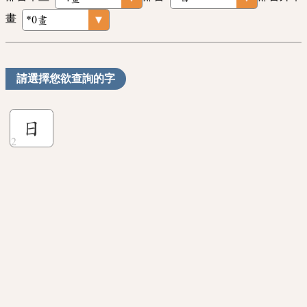
畫
請選擇您欲查詢的字
日