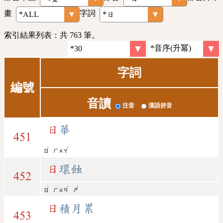
畫
字詞
索引結果列表：共 763 筆。
字詞
編號
音讀
注音
漢語拼音
日
華
451
ˋ
ˊ
ㄖ
ㄏㄨㄚ
日
環蝕
452
ˋ
ˊ
ˊ
ㄖ
ㄏㄨㄢ
ㄕ
日
積月累
453