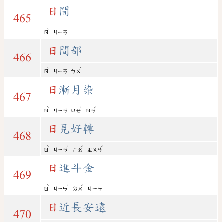
日
間
465
ˋ
ㄖ
ㄐㄧㄢ
日
間部
466
ˋ
ˋ
ㄖ
ㄐㄧㄢ
ㄅㄨ
日
漸月染
467
ˋ
ˋ
ˇ
ㄖ
ㄐㄧㄢ
ㄩㄝ
ㄖㄢ
日
見好轉
468
ˋ
ˋ
ˇ
ˇ
ㄖ
ㄐㄧㄢ
ㄏㄠ
ㄓㄨㄢ
日
進斗金
469
ˋ
ˋ
ˇ
ㄖ
ㄐㄧㄣ
ㄉㄡ
ㄐㄧㄣ
日
近長安遠
470