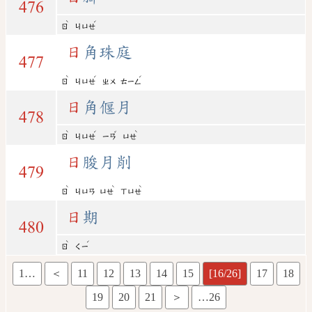
476
ˋ
ˊ
ㄖ
ㄐㄩㄝ
日
角珠庭
477
ˋ
ˊ
ˊ
ㄖ
ㄐㄩㄝ
ㄓㄨ
ㄊㄧㄥ
日
角偃月
478
ˋ
ˊ
ˇ
ˋ
ㄖ
ㄐㄩㄝ
ㄧㄢ
ㄩㄝ
日
朘月削
479
ˋ
ˋ
ˋ
ㄖ
ㄐㄩㄢ
ㄩㄝ
ㄒㄩㄝ
日
期
480
ˋ
ˊ
ㄖ
ㄑㄧ
1…
＜
11
12
13
14
15
[16/26]
17
18
19
20
21
＞
…26