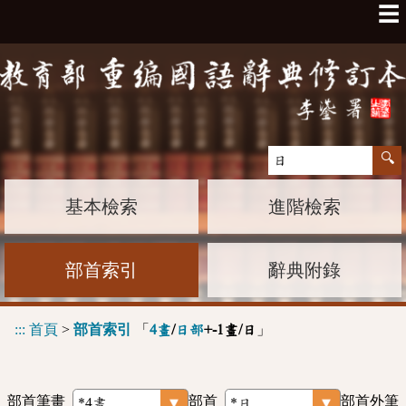
☰
基本檢索
進階檢索
部首索引
辭典附錄
:::
首頁
>
部首索引
「
」
4畫
/
日部
+-1畫/日
部首筆畫
部首
部首外筆