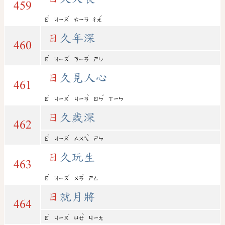
459
ˋ
ˇ
ˊ
ㄖ
ㄐㄧㄡ
ㄊㄧㄢ
ㄔㄤ
日
久年深
460
ˋ
ˇ
ˊ
ㄖ
ㄐㄧㄡ
ㄋㄧㄢ
ㄕㄣ
日
久見人心
461
ˋ
ˇ
ˋ
ˊ
ㄖ
ㄐㄧㄡ
ㄐㄧㄢ
ㄖㄣ
ㄒㄧㄣ
日
久歲深
462
ˋ
ˇ
ˋ
ㄖ
ㄐㄧㄡ
ㄙㄨㄟ
ㄕㄣ
日
久玩生
463
ˋ
ˇ
ˋ
ㄖ
ㄐㄧㄡ
ㄨㄢ
ㄕㄥ
日
就月將
464
ˋ
ˋ
ˋ
ㄖ
ㄐㄧㄡ
ㄩㄝ
ㄐㄧㄤ