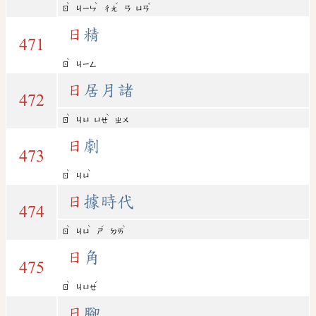
ˋ
ˋ
ˊ
ˇ
ㄖ
ㄐㄧㄣ
ㄔㄤ
ㄢ
ㄩㄢ
日
精
471
ˋ
ㄖ
ㄐㄧㄥ
日
居月諸
472
ˋ
ˋ
ㄖ
ㄐㄩ
ㄩㄝ
ㄓㄨ
日
劇
473
ˋ
ˋ
ㄖ
ㄐㄩ
日
據時代
474
ˋ
ˋ
ˊ
ˋ
ㄖ
ㄐㄩ
ㄕ
ㄉㄞ
日
角
475
ˋ
ˊ
ㄖ
ㄐㄩㄝ
日
腳