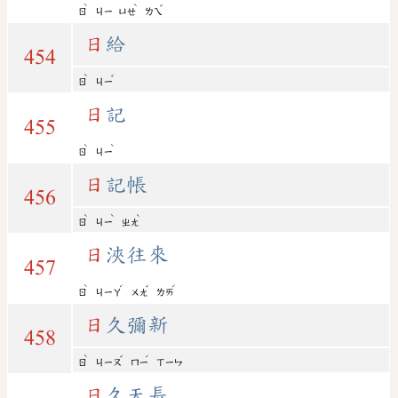
ˋ
ˋ
ˇ
ㄖ
ㄐㄧ
ㄩㄝ
ㄌㄟ
日
給
454
ˋ
ˇ
ㄖ
ㄐㄧ
日
記
455
ˋ
ˋ
ㄖ
ㄐㄧ
日
記帳
456
ˋ
ˋ
ˋ
ㄖ
ㄐㄧ
ㄓㄤ
日
浹往來
457
ˋ
ˊ
ˇ
ˊ
ㄖ
ㄐㄧㄚ
ㄨㄤ
ㄌㄞ
日
久彌新
458
ˋ
ˇ
ˊ
ㄖ
ㄐㄧㄡ
ㄇㄧ
ㄒㄧㄣ
日
久天長