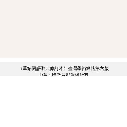
《重編國語辭典修訂本》臺灣學術網路第六版
中華民國教育部版權所有
:::
個資法及隱私聲明
|
辭典公眾授權網
|
意見交流
|
網網相連
三峽總院區地址：新北市三峽區三樹路2號、
︿
臺北院區地址：臺北市大安區和平東路一段179號、