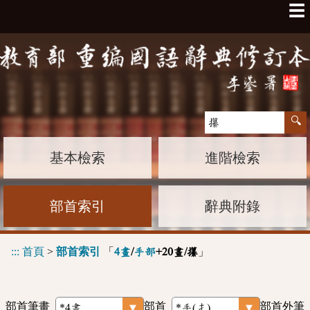
☰
基本檢索
進階檢索
部首索引
辭典附錄
:::
首頁
>
部首索引
「
」
4畫
/
手部
+20畫/攥
部首筆畫
部首
部首外筆