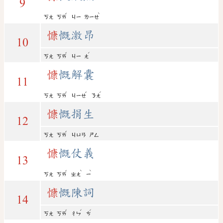
9
ˇ
ˋ
ㄎㄤ
ㄎㄞ
ㄐㄧ
ㄌㄧㄝ
慷
慨激昂
10
ˇ
ˊ
ㄎㄤ
ㄎㄞ
ㄐㄧ
ㄤ
慷
慨解囊
11
ˇ
ˇ
ˊ
ㄎㄤ
ㄎㄞ
ㄐㄧㄝ
ㄋㄤ
慷
慨捐生
12
ˇ
ㄎㄤ
ㄎㄞ
ㄐㄩㄢ
ㄕㄥ
慷
慨仗義
13
ˇ
ˋ
ˋ
ㄎㄤ
ㄎㄞ
ㄓㄤ
ㄧ
慷
慨陳詞
14
ˇ
ˊ
ˊ
ㄎㄤ
ㄎㄞ
ㄔㄣ
ㄘ