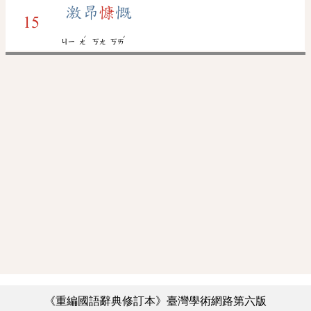
激昂
慷
慨
15
ˊ
ˇ
ㄐㄧ
ㄤ
ㄎㄤ
ㄎㄞ
《重編國語辭典修訂本》臺灣學術網路第六版