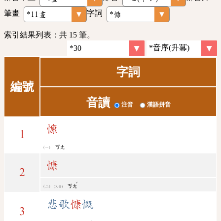
筆畫
字詞
索引結果列表：共 15 筆。
字詞
編號
音讀
注音
漢語拼音
慷
1
ㄎㄤ
慷
2
ˇ
ㄎㄤ
(又音)
悲歌
慷
慨
3