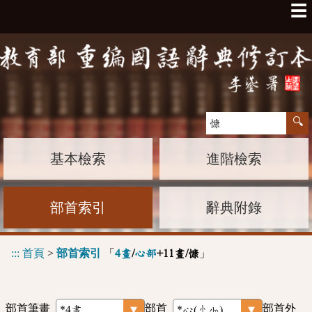
☰
基本檢索
進階檢索
部首索引
辭典附錄
:::
首頁
>
部首索引
「
」
4畫
/
心部
+11畫/慷
部首筆畫
部首
部首外