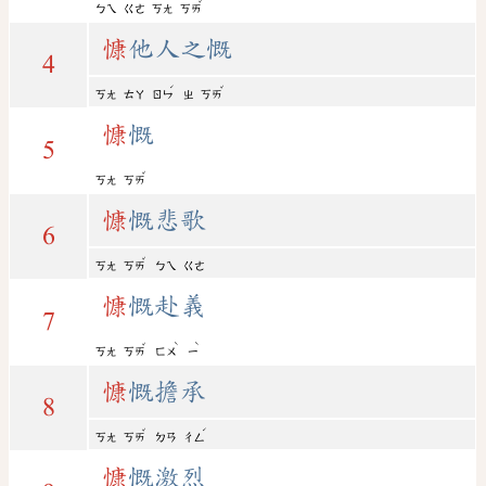
ˇ
ㄅㄟ
ㄍㄜ
ㄎㄤ
ㄎㄞ
慷
他人之慨
4
ˊ
ˇ
ㄎㄤ
ㄊㄚ
ㄖㄣ
ㄓ
ㄎㄞ
慷
慨
5
ˇ
ㄎㄤ
ㄎㄞ
慷
慨悲歌
6
ˇ
ㄎㄤ
ㄎㄞ
ㄅㄟ
ㄍㄜ
慷
慨赴義
7
ˇ
ˋ
ˋ
ㄎㄤ
ㄎㄞ
ㄈㄨ
ㄧ
慷
慨擔承
8
ˇ
ˊ
ㄎㄤ
ㄎㄞ
ㄉㄢ
ㄔㄥ
慷
慨激烈