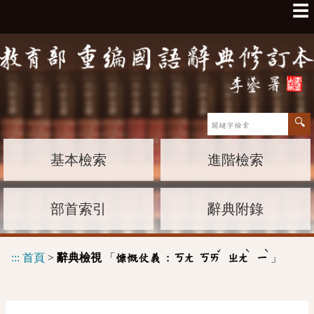
☰
基本檢索
進階檢索
部首索引
辭典附錄
ˇ
ˋ
ˋ
:::
首頁
>
辭典檢視
「
」
慷慨仗義 :
ㄎㄤ
ㄎㄞ
ㄓㄤ
ㄧ