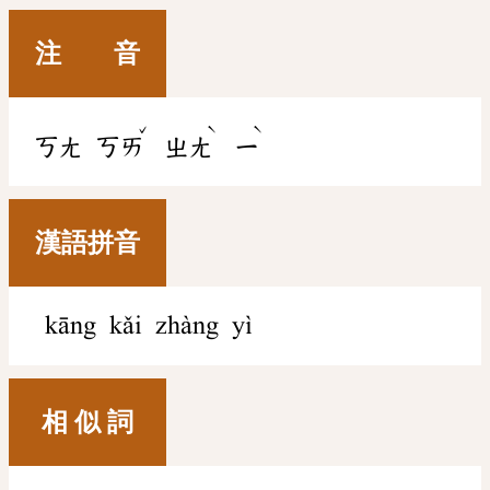
注 音
ˇ
ˋ
ˋ
ㄎㄤ
ㄎㄞ
ㄓㄤ
ㄧ
漢語拼音
kāng kǎi zhàng yì
相 似 詞