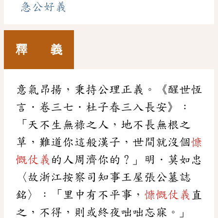
急公好義
釋 義
意氣昂揚，秉持公理正義。《醒世恆
言．卷三七．杜子春三入長安》：
「天不生無祿之人，地不長無根之
草，難道你這般漢子，世間就沒個
慷
慨仗義
的人周濟你的？」明．莫如忠
〈故浙江按察司知事王屋張公墓誌
銘〉：「里中有不平事，
慷慨仗義
直
之，不得，則或終夜咄咄忘寐。」