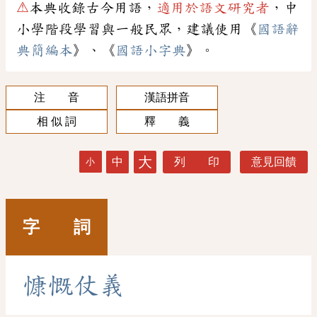
⚠
本典收錄古今用語，
適用於語文研究者
，中
小學階段學習與一般民眾，建議使用《
國語辭
典簡編本
》、《
國語小字典
》。
注 音
漢語拼音
相 似 詞
釋 義
大
中
列 印
意見回饋
小
字 詞
慷
慨
仗
義