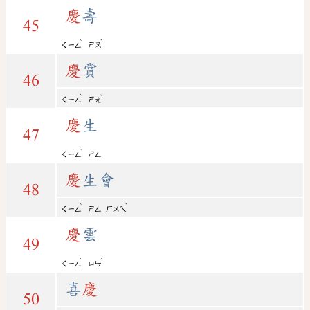
慶
壽
45
ˋ
ˋ
ㄑㄧㄥ
ㄕㄡ
慶
賞
46
ˋ
ˇ
ㄑㄧㄥ
ㄕㄤ
慶
生
47
ˋ
ㄑㄧㄥ
ㄕㄥ
慶
生會
48
ˋ
ˋ
ㄑㄧㄥ
ㄕㄥ
ㄏㄨㄟ
慶
雲
49
ˋ
ˊ
ㄑㄧㄥ
ㄩㄣ
喜
慶
50