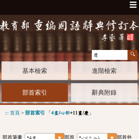
☰
基本檢索
進階檢索
部首索引
辭典附錄
:::
首頁
>
部首索引
「
」
4畫
/
心部
+11畫/慶
部首筆畫
部首
部首外