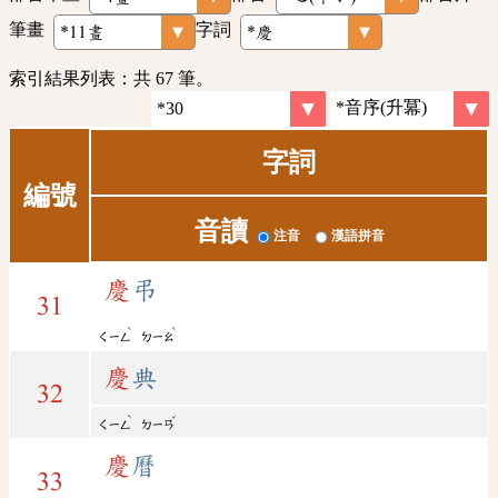
筆畫
字詞
索引結果列表：共 67 筆。
字詞
編號
音讀
注音
漢語拼音
慶
弔
31
ˋ
ˋ
ㄑㄧㄥ
ㄉㄧㄠ
慶
典
32
ˋ
ˇ
ㄑㄧㄥ
ㄉㄧㄢ
慶
曆
33