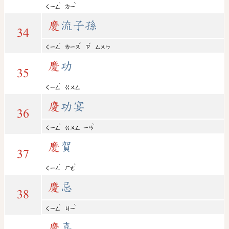
ˋ
ˋ
ㄑㄧㄥ
ㄌㄧ
慶
流子孫
34
ˋ
ˊ
ˇ
ㄑㄧㄥ
ㄌㄧㄡ
ㄗ
ㄙㄨㄣ
慶
功
35
ˋ
ㄑㄧㄥ
ㄍㄨㄥ
慶
功宴
36
ˋ
ˋ
ㄑㄧㄥ
ㄍㄨㄥ
ㄧㄢ
慶
賀
37
ˋ
ˋ
ㄑㄧㄥ
ㄏㄜ
慶
忌
38
ˋ
ˋ
ㄑㄧㄥ
ㄐㄧ
慶
喜