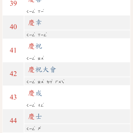
39
ˋ
ˇ
ㄑㄧㄥ
ㄒㄧ
慶
幸
40
ˋ
ˋ
ㄑㄧㄥ
ㄒㄧㄥ
慶
祝
41
ˋ
ˋ
ㄑㄧㄥ
ㄓㄨ
慶
祝大會
42
ˋ
ˋ
ˋ
ˋ
ㄑㄧㄥ
ㄓㄨ
ㄉㄚ
ㄏㄨㄟ
慶
成
43
ˋ
ˊ
ㄑㄧㄥ
ㄔㄥ
慶
士
44
ˋ
ˋ
ㄑㄧㄥ
ㄕ