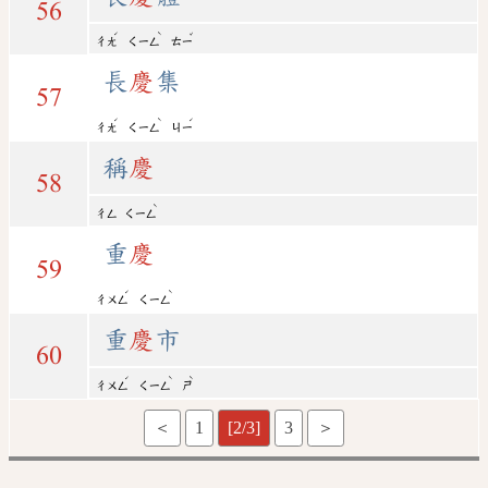
56
ˊ
ˋ
ˇ
ㄔㄤ
ㄑㄧㄥ
ㄊㄧ
長
慶
集
57
ˊ
ˋ
ˊ
ㄔㄤ
ㄑㄧㄥ
ㄐㄧ
稱
慶
58
ˋ
ㄔㄥ
ㄑㄧㄥ
重
慶
59
ˊ
ˋ
ㄔㄨㄥ
ㄑㄧㄥ
重
慶
市
60
ˊ
ˋ
ˋ
ㄔㄨㄥ
ㄑㄧㄥ
ㄕ
＜
1
[2/3]
3
＞