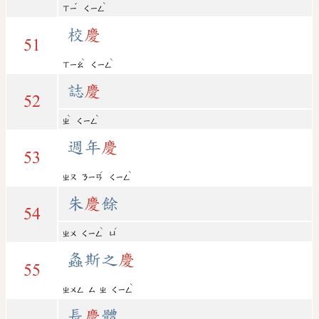
ˇ
ˋ
ㄒㄧ
ㄑㄧㄥ
校
慶
51
ˋ
ˋ
ㄒㄧㄠ
ㄑㄧㄥ
誌
慶
52
ˋ
ˋ
ㄓ
ㄑㄧㄥ
週年
慶
53
ˊ
ˋ
ㄓㄡ
ㄋㄧㄢ
ㄑㄧㄥ
朱
慶
餘
54
ˋ
ˊ
ㄓㄨ
ㄑㄧㄥ
ㄩ
螽斯之
慶
55
ˋ
ㄓㄨㄥ
ㄙ
ㄓ
ㄑㄧㄥ
長
慶
體