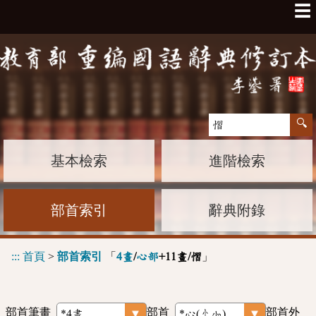
☰
基本檢索
進階檢索
部首索引
辭典附錄
:::
首頁
>
部首索引
「
」
4畫
/
心部
+11畫/慴
部首筆畫
部首
部首外