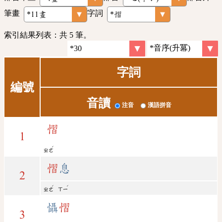
筆畫
字詞
索引結果列表：共 5 筆。
字詞
編號
音讀
注音
漢語拼音
慴
1
ˊ
ㄓㄜ
慴
息
2
ˊ
ˊ
ㄓㄜ
ㄒㄧ
懾
慴
3