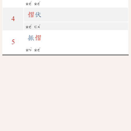
ˊ
ˊ
ㄓㄜ
ㄓㄜ
慴
伏
4
ˊ
ˊ
ㄓㄜ
ㄈㄨ
振
慴
5
ˋ
ˊ
ㄓㄣ
ㄓㄜ