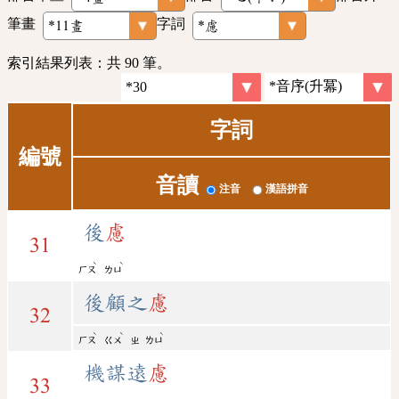
筆畫
字詞
索引結果列表：共 90 筆。
字詞
編號
音讀
注音
漢語拼音
後
慮
31
ˋ
ˋ
ㄏㄡ
ㄌㄩ
後顧之
慮
32
ˋ
ˋ
ˋ
ㄏㄡ
ㄍㄨ
ㄓ
ㄌㄩ
機謀遠
慮
33