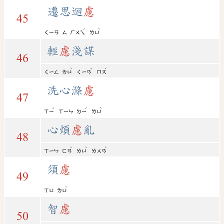
遷思迴
慮
45
ˊ
ˋ
ㄑㄧㄢ
ㄙ
ㄏㄨㄟ
ㄌㄩ
輕
慮
淺謀
46
ˋ
ˇ
ˊ
ㄑㄧㄥ
ㄌㄩ
ㄑㄧㄢ
ㄇㄡ
洗心滌
慮
47
ˇ
ˊ
ˋ
ㄒㄧ
ㄒㄧㄣ
ㄉㄧ
ㄌㄩ
心煩
慮
亂
48
ˊ
ˋ
ˋ
ㄒㄧㄣ
ㄈㄢ
ㄌㄩ
ㄌㄨㄢ
須
慮
49
ˋ
ㄒㄩ
ㄌㄩ
智
慮
50