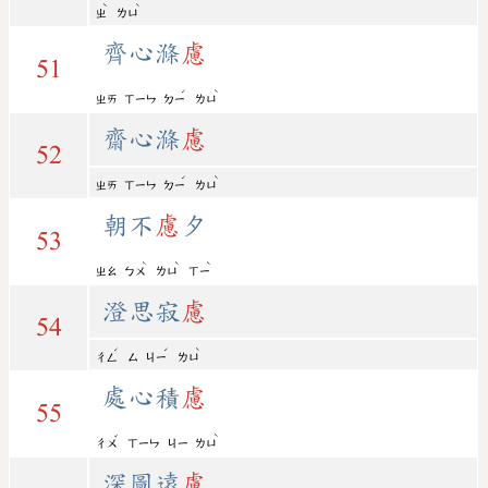
ˋ
ˋ
ㄓ
ㄌㄩ
齊心滌
慮
51
ˊ
ˋ
ㄓㄞ
ㄒㄧㄣ
ㄉㄧ
ㄌㄩ
齋心滌
慮
52
ˊ
ˋ
ㄓㄞ
ㄒㄧㄣ
ㄉㄧ
ㄌㄩ
朝不
慮
夕
53
ˋ
ˋ
ˋ
ㄓㄠ
ㄅㄨ
ㄌㄩ
ㄒㄧ
澄思寂
慮
54
ˊ
ˊ
ˋ
ㄔㄥ
ㄙ
ㄐㄧ
ㄌㄩ
處心積
慮
55
ˇ
ˋ
ㄔㄨ
ㄒㄧㄣ
ㄐㄧ
ㄌㄩ
深圖遠
慮