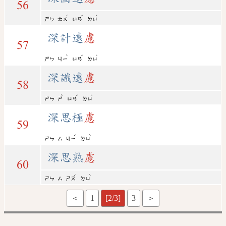
56
ˊ
ˇ
ˋ
ㄕㄣ
ㄊㄨ
ㄩㄢ
ㄌㄩ
深計遠
慮
57
ˋ
ˇ
ˋ
ㄕㄣ
ㄐㄧ
ㄩㄢ
ㄌㄩ
深識遠
慮
58
ˋ
ˇ
ˋ
ㄕㄣ
ㄕ
ㄩㄢ
ㄌㄩ
深思極
慮
59
ˊ
ˋ
ㄕㄣ
ㄙ
ㄐㄧ
ㄌㄩ
深思熟
慮
60
ˊ
ˋ
ㄕㄣ
ㄙ
ㄕㄡ
ㄌㄩ
＜
1
[2/3]
3
＞