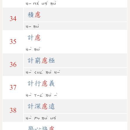
ˊ
ˇ
ˋ
ㄐㄧ
ㄇㄡ
ㄩㄢ
ㄌㄩ
積
慮
34
ˋ
ㄐㄧ
ㄌㄩ
計
慮
35
ˋ
ˋ
ㄐㄧ
ㄌㄩ
計窮
慮
極
36
ˋ
ˊ
ˋ
ˊ
ㄐㄧ
ㄑㄩㄥ
ㄌㄩ
ㄐㄧ
計行
慮
義
37
ˋ
ˊ
ˋ
ˋ
ㄐㄧ
ㄒㄧㄥ
ㄌㄩ
ㄧ
計深
慮
遠
38
ˋ
ˋ
ˇ
ㄐㄧ
ㄕㄣ
ㄌㄩ
ㄩㄢ
警心滌
慮