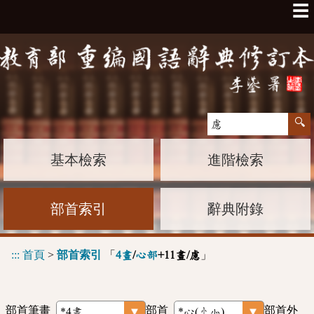
☰
基本檢索
進階檢索
部首索引
辭典附錄
:::
首頁
>
部首索引
「
」
4畫
/
心部
+11畫/慮
部首筆畫
部首
部首外