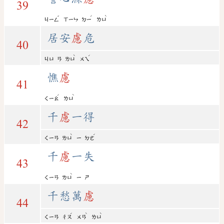
39
ˇ
ˊ
ˋ
ㄐㄧㄥ
ㄒㄧㄣ
ㄉㄧ
ㄌㄩ
居安
慮
危
40
ˋ
ˊ
ㄐㄩ
ㄢ
ㄌㄩ
ㄨㄟ
憔
慮
41
ˊ
ˋ
ㄑㄧㄠ
ㄌㄩ
千
慮
一得
42
ˋ
ˊ
ㄑㄧㄢ
ㄌㄩ
ㄧ
ㄉㄜ
千
慮
一失
43
ˋ
ㄑㄧㄢ
ㄌㄩ
ㄧ
ㄕ
千愁萬
慮
44
ˊ
ˋ
ˋ
ㄑㄧㄢ
ㄔㄡ
ㄨㄢ
ㄌㄩ