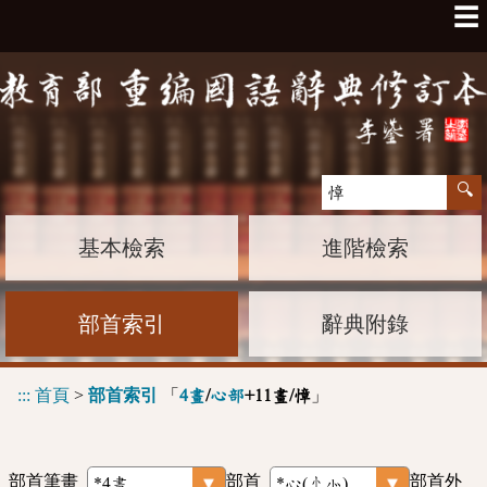
☰
基本檢索
進階檢索
部首索引
辭典附錄
:::
首頁
>
部首索引
「
」
4畫
/
心部
+11畫/慞
部首筆畫
部首
部首外