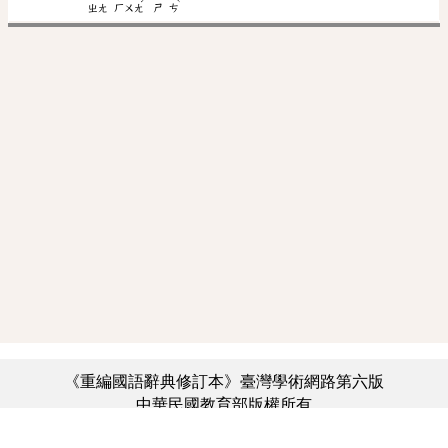
ˊ
ˋ
ㄓㄤ
ㄏㄨㄤ
ㄕ
ㄘ
《重編國語辭典修訂本》臺灣學術網路第六版
中華民國教育部版權所有