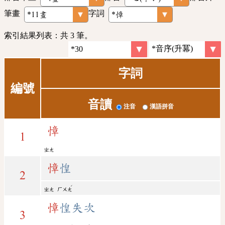
筆畫
字詞
索引結果列表：共 3 筆。
字詞
編號
音讀
注音
漢語拼音
慞
1
ㄓㄤ
慞
惶
2
ˊ
ㄓㄤ
ㄏㄨㄤ
慞
惶失次
3