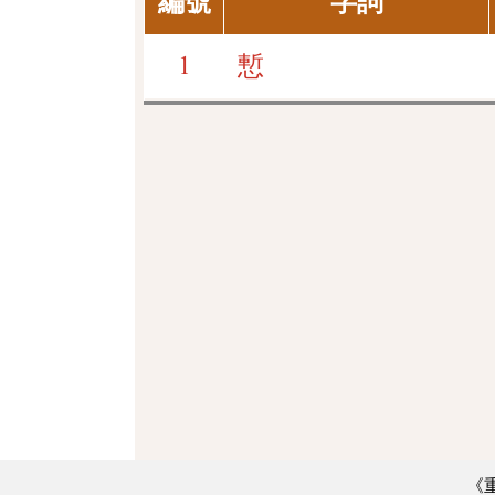
編號
字詞
1
慙
《