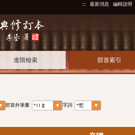
:::
最新消息
編輯說明
進階檢索
部首索引
部首外筆畫
字詞