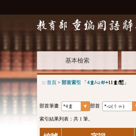
基本檢索
:::
首頁
>
部首索引
「
」
4畫
/
心部
+11畫/慙
部首筆畫
部首
索引結果列表：共 1 筆。